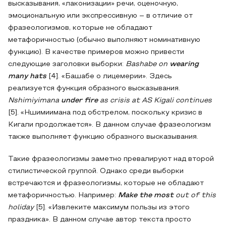
высказывания, «лаконизации» речи, оценочную,
эмоциональную или экспрессивную – в отличие от
фразеологизмов, которые не обладают
метафоричностью (обычно выполняют номинативную
функцию). В качестве примеров можно привести
следующие заголовки выборки:
Bashabe on
wearing
many hats
[4]. «Башабе о лицемерии». Здесь
реализуется функция образного высказывания.
Nshimiyimana
under fire
as crisis at AS Kigali continues
[5]. «Ншимиимана под обстрелом, поскольку кризис в
Кигали продолжается». В данном случае фразеологизм
также выполняет функцию образного высказывания.
Такие фразеологизмы заметно превалируют над второй
стилистической группой. Однако среди выборки
встречаются и фразеологизмы, которые не обладают
метафоричностью. Например:
Make the most
out of this
holiday
[5]. «Извлеките максимум пользы из этого
праздника». В данном случае автор текста просто