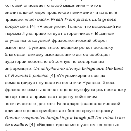
который описывает способ мышления – это в
значительной мере привлекает внимание читателя. В
примере:
«I am back»:
Fresh from prison
, Lula greets
supporters
[4]. «Я вернулся»: Только что вышедший из
тюрьмы Лула приветствует сторонников». В данном
случае используемый фразеологический оборот
выполняет функцию «лаконизации» речи, поскольку
благодаря емкому высказыванию автор сообщает
аудитории довольно объемную по содержанию
информацию.
Umushyikirano always
brings out the best
of Rwanda’s policies
[4]. «Умушиикирано всегда
демонстрирует лучшее из политики Руанды». Здесь
фразеологизм выполняет оценочную функцию, поскольку
автор текста прямо дает оценку действиям
политического деятеля. Благодаря фразеологической
единице оценка приобретает более яркую окраску.
Gender-responsive budgeting:
a tough pill
for ministries
to swallow
[4]. «Бюджетирование с учетом гендерных