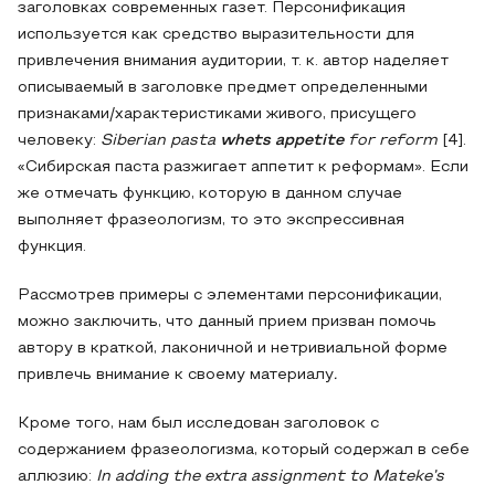
заголовках современных газет. Персонификация
используется как средство выразительности для
привлечения внимания аудитории, т. к. автор наделяет
описываемый в заголовке предмет определенными
признаками/характеристиками живого, присущего
человеку:
Siberian pasta
whets appetite
for reform
[4].
«Сибирская паста разжигает аппетит к реформам». Если
же отмечать функцию, которую в данном случае
выполняет фразеологизм, то это экспрессивная
функция.
Рассмотрев примеры с элементами персонификации,
можно заключить, что данный прием призван помочь
автору в краткой, лаконичной и нетривиальной форме
привлечь внимание к своему материалу
.
Кроме того, нам был исследован заголовок с
содержанием фразеологизма, который содержал в себе
аллюзию:
In adding the extra assignment to Mateke’s