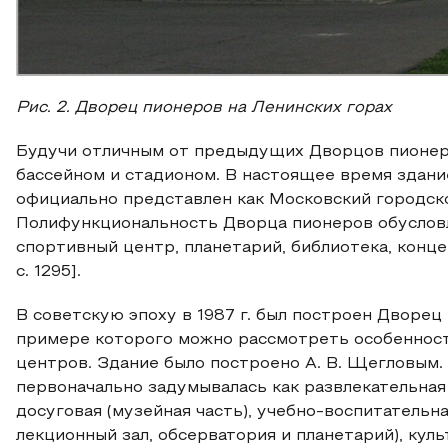
Рис. 2. Дворец пионеров на Ленинских горах
Будучи отличным от предыдущих Дворцов пионеро
бассейном и стадионом. В настоящее время здан
официально представлен как Московский городск
Полифункциональность Дворца пионеров обусловл
спортивный центр, планетарий, библиотека, концерт
с. 1295].
В советскую эпоху в 1987 г. был построен Дворец п
примере которого можно рассмотреть особенност
центров. Здание было построено А. В. Щегловым
первоначально задумывалась как развлекательная 
досуговая (музейная часть), учебно-воспитательн
лекционный зал, обсерватория и планетарий), кул