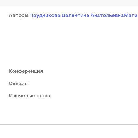
Автор
ы
:
Прудникова Валентина Анатольевна
Мала
Конференция
Секция
Ключевые слова