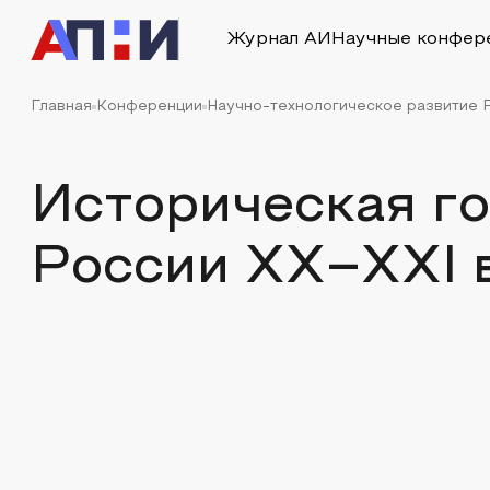
Журнал АИ
Научные конфер
Главная
Конференции
Научно-технологическое развитие Р
Историческая го
России XX–XXI в