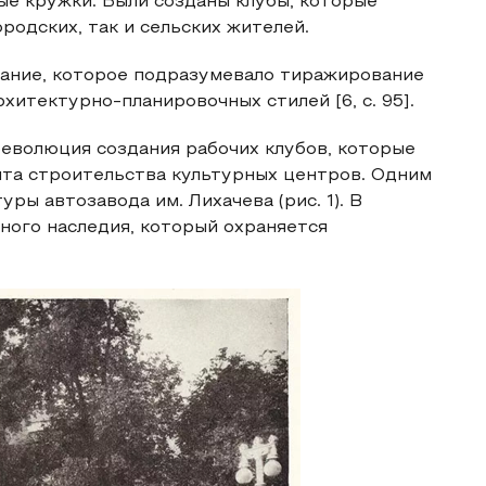
ые кружки. Были созданы клубы, которые
родских, так и сельских жителей.
вание, которое подразумевало тиражирование
итектурно-планировочных стилей [6, с. 95].
революция создания рабочих клубов, которые
та строительства культурных центров. Одним
ры автозавода им. Лихачева (рис. 1). В
ного наследия, который охраняется