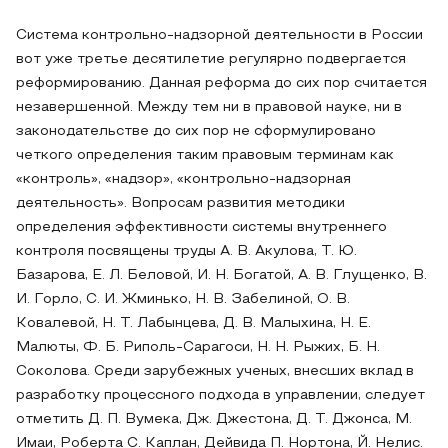
Система контрольно-надзорной деятельности в России
вот уже третье десятилетие регулярно подвергается
реформированию. Данная реформа до сих пор считается
незавершенной. Между тем ни в правовой науке, ни в
законодательстве до сих пор не сформулировано
четкого определения таким правовым терминам как
«контроль», «надзор», «контрольно-надзорная
деятельность». Вопросам развития методики
определения эффективности системы внутреннего
контроля посвящены труды А. В. Акулова, Т. Ю.
Базарова, Е. Л. Беловой, И. Н. Богатой, А. В. Глущенко, В.
И. Горло, С. И. Жминько, Н. В. Забелиной, О. В.
Ковалевой, Н. Т. Лабынцева, Д. В. Малыхина, Н. Е.
Малюты, Ф. Б. Риполь-Сарагоси, Н. Н. Рыжих, Б. Н.
Соколова. Среди зарубежных ученых, внесших вклад в
разработку процессного подхода в управлении, следует
отметить Д. П. Вумека, Дж. Джестона, Д. Т. Джонса, М.
Имаи, Роберта С. Каплан, Дейвида П. Нортона, Й. Нелис.