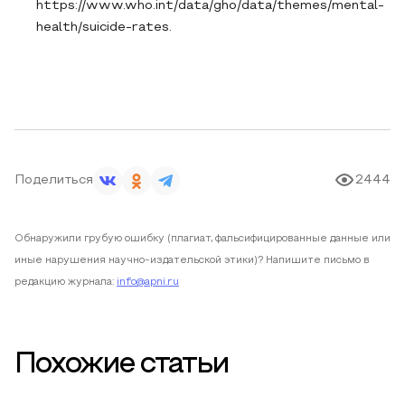
https://www.who.int/data/gho/data/themes/mental-
health/suicide-rates.
Поделиться
2444
Обнаружили грубую ошибку (плагиат, фальсифицированные данные или
иные нарушения научно-издательской этики)? Напишите письмо в
редакцию журнала:
info@apni.ru
Похожие статьи