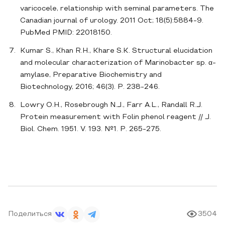
varicocele, relationship with seminal parameters. The
Canadian journal of urology. 2011 Oct; 18(5):5884-9.
PubMed PMID: 22018150.
Kumar S., Khan R.H., Khare S.K. Structural elucidation
and molecular characterization of Marinobacter sp. α-
amylase, Preparative Biochemistry and
Biotechnology, 2016; 46(3). P. 238-246.
Lowry O.H., Rosebrough N.J., Farr A.L., Randall R.J.
Protein measurement with Folin phenol reagent // J.
Biol. Chem. 1951. V. 193. №1. P. 265-275.
Поделиться
3504