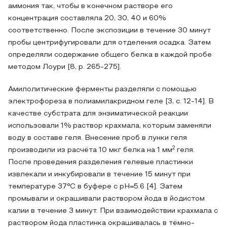
аммония так, чтобы в конечном растворе его
концентрация составляла 20, 30, 40 и 60%
соответственно. После экспозиции в течение 30 минут
пробы центрифугировали для отделения осадка. Затем
определяли содержание общего белка в каждой пробе
методом Лоури [8, p. 265-275].
Амилолитические ферменты разделяли с помощью
электрофореза в полиамилакридном геле [3, c. 12-14]. В
качестве субстрата для энзиматической реакции
использовали 1% раствор крахмала, которым заменяли
воду в составе геля. Внесение проб в лунки геля
2
производили из расчёта 10 мкг белка на 1 мм
геля.
После проведения разделения гелевые пластинки
извлекали и инкубировали в течение 15 минут при
температуре 37°С в буфере с pH=5.6 [4]. Затем
промывали и окрашивали раствором йода в йодистом
калии в течение 3 минут. При взаимодействии крахмала с
раствором йода пластинка окрашивалась в тёмно-