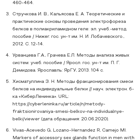
460-464.
Стручкова И. В., Кальясова Е. А. Теоретические и
практические основы проведения электрофореза
белков в полиакриламидном геле: эл. учеб.-метод.
пособие / Нижег. гос. ун-т им. Н. И. Лобачевского.,
2012. C. 12-14.
Урванцева Г.А., Грачева Е.Л. Методы анализа живых
систем: учеб. пособие / Яросл. гос. ун-т им. П. Г.
Демидова. Ярославль: ЯрГУ, 2013. 104 с.
Хисматуллина З. Н. Методы фракционирования смеси
белков на индивидуальные белки // науч. электрон. б-
ка «КиберЛенинка». URL:
https://cyberleninka.ru/article/n/metody-
fraktsionirovaniya-smesi-belkov-na-individualnye-
belki/viewer (дата обращения: 20.06.2020).
Vivas-Acevedo G, Lozano-Hernandez R, Camejo MI.
Markers of accessory sex glands function in men with