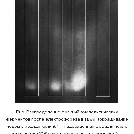
Рис. Распределение фракций амилолитических
ферментов после электрофореза в ПААГ (окрашивание
йодом в иодиде калия): 1 – надосадочная фракция после
высаливания 20% раствором сульфата аммония; 2 –