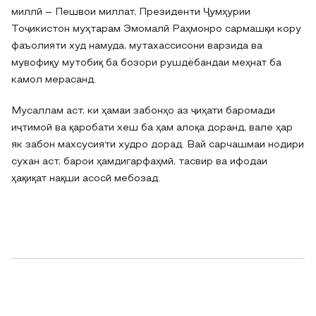
миллӣ – Пешвои миллат, Президенти Ҷумҳурии
Тоҷикистон муҳтарам Эмомалӣ Раҳмонро сармашқи кору
фаъолияти худ намуда, мутахассисони варзида ва
мувофиқу мутобиқ ба бозори рушдёбандаи меҳнат ба
камол мерасанд.
Мусаллам аст, ки ҳамаи забонҳо аз ҷиҳати баромади
иҷтимоӣ ва қаробати хеш ба ҳам алоқа доранд, вале ҳар
як забон махсусияти худро дорад. Вай сарчашмаи нодири
сухан аст, барои ҳамдигарфаҳмӣ, тасвир ва ифодаи
ҳақиқат нақши асосӣ мебозад.