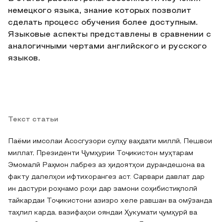
немецкого языка, знание которых позволит
сделать процесс обучения более доступным.
Языковые аспекты представлены в сравнении с
аналогичными чертами английского и русского
языков.
Текст статьи
Паёми имсолаи Асосгузори сулҳу ваҳдати миллӣ, Пешвои
миллат, Президенти Ҷумҳурии Тоҷикистон муҳтарам
Эмомалӣ Раҳмон лабрез аз ҳидоятҳои дурандешона ва
факту далелҳои ифтихорангез аст. Сарвари давлат дар
ин дастури роҳнамо роҳи дар замони соҳибистиқлолӣ
тайкардаи Тоҷикистони азизро хеле равшан ва омӯзанда
таҳлил карда, вазифаҳои ояндаи Ҳукумати ҷумҳурӣ ва