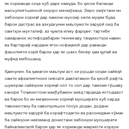
як корманди соҳа хуб дарк намуда, бо ҳисси баланди
масъулиятшиносӣ онҳоро меомӯзанд. Зеро омӯхтани ин
забонҳои хориҷӣ дар замони муосир хеле муҳим буда,
барои дастрас ва азхудкунии маълумоти зарурӣ оид ба
самтҳои мухталиф, аз ҷумла илму фарҳанг, тартиби
самаранок истифодабарии техникаву таҷҳизотҳои навин
ва бартараф кардани ягон нофаҳмоӣ дар раванди
фаъолияти корӣ барои ҳар як шахс бисёр ҳам қулай ва
муфид мебошанд.
Ҳамчунин, ба ҳамагон маълум аст, ки рушди соҳаи сайёҳӣ
самти афзалиятноки сиёсати давлатамон ба ҳисоб рафта,
шумораи сайёҳони хориҷӣ сол то сол дар тамоми гӯшаву
канори Тоҷикистони маҳбубамон зиёд гардида истодааст
ва барои бо ин меҳмонони хориҷӣ муоширати хуб карда
тавонистану ба саволҳояшон посух додан, додани
маълумоти зарурӣ ба корафтодагон ва расонидани кӯмак
ба сайёҳони ниёзманд донистани забонҳои муоширати
байналмилалӣ барои ҳар як корманди мақомоти корҳои