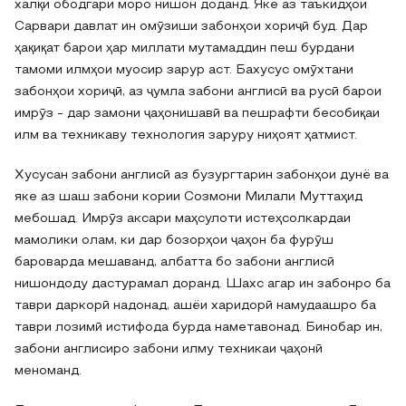
халқи ободгари моро нишон доданд. Яке аз таъкидҳои
Сарвари давлат ин омӯзиши забонҳои хориҷӣ буд. Дар
ҳақиқат барои ҳар миллати мутамаддин пеш бурдани
тамоми илмҳои муосир зарур аст. Бахусус омӯхтани
забонҳои хориҷӣ, аз ҷумла забони англисӣ ва русӣ барои
имрӯз - дар замони ҷаҳонишавӣ ва пешрафти бесобиқаи
илм ва техникаву технология заруру ниҳоят ҳатмист.
Хусусан забони англисӣ аз бузургтарин забонҳои дунё ва
яке аз шаш забони кории Созмони Милали Муттаҳид
мебошад. Имрӯз аксари маҳсулоти истеҳсолкардаи
мамолики олам, ки дар бозорҳои ҷаҳон ба фурӯш
бароварда мешаванд, албатта бо забони англисӣ
нишондоду дастурамал доранд. Шахс агар ин забонро ба
таври даркорӣ надонад, ашёи харидорӣ намудаашро ба
таври лозимӣ истифода бурда наметавонад. Бинобар ин,
забони англисиро забони илму техникаи ҷаҳонӣ
меноманд.