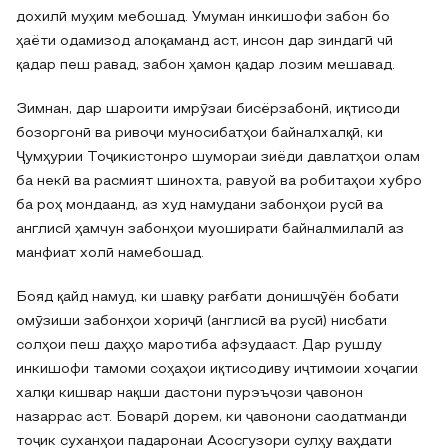
дохилӣ муҳим мебошад. Умуман инкишофи забон бо
ҳаёти одамизод алоқаманд аст, инсон дар зиндагӣ чӣ
қадар пеш равад, забон ҳамон қадар лозим мешавад.
Зимнан, дар шароити имрӯзаи бисёрзабонӣ, иқтисоди
бозоргонӣ ва ривоҷи муносибатҳои байналхалқӣ, ки
Ҷумҳурии Тоҷикистонро шумораи зиёди давлатҳои олам
ба некӣ ва расмият шинохта, равуой ва робитаҳои хубро
ба роҳ мондаанд, аз худ намудани забонҳои русӣ ва
англисӣ ҳамчун забонҳои муоширати байналмилалӣ аз
манфиат холӣ намебошад.
Бояд қайд намуд, ки шавқу рағбати донишҷӯён бобати
омӯзиши забонҳои хориҷӣ (англисӣ ва русӣ) нисбати
солҳои пеш даҳҳо маротиба афзудааст. Дар рушду
инкишофи тамоми соҳаҳои иқтисодиву иҷтимоии хоҷагии
халқи кишвар нақши дастони пурэъҷози ҷавонон
назаррас аст. Боварӣ дорем, ки ҷавонони саодатманди
тоҷик суханҳои падаронаи Асосгузори сулҳу ваҳдати