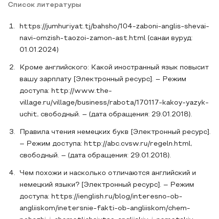
Список литературы
https://jumhuriyat.tj/bahsho/104-zaboni-anglis-shevai-
navi-omzish-taozoi-zamon-ast.html (санаи вуруд:
01.01.2024)
Кроме английского: Какой иностранный язык повысит
вашу зарплату [Электронный ресурс]. – Режим
доступа: http://www.the-
village.ru/village/business/rabota/170117-kakoy-yazyk-
uchit, свободный. – (дата обращения: 29.01.2018).
Правила чтения немецких букв [Электронный ресурс].
– Режим доступа: http://abc.cvsw.ru/regeln.html,
свободный. – (дата обращения: 29.01.2018).
Чем похожи и насколько отличаются английский и
немецкий языки? [Электронный ресурс]. – Режим
доступа: https://ienglish.ru/blog/interesno-ob-
angliiskom/inetersnie-fakti-ob-angliiskom/chem-