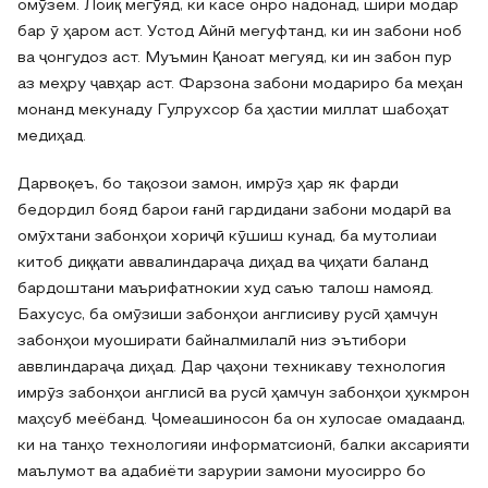
омӯзем. Лоиқ мегӯяд, ки касе онро надонад, шири модар
бар ӯ ҳаром аст. Устод Айнӣ мегуфтанд, ки ин забони ноб
ва ҷонгудоз аст. Муъмин Қаноат мегуяд, ки ин забон пур
аз меҳру ҷавҳар аст. Фарзона забони модариро ба меҳан
монанд мекунаду Гулрухсор ба ҳастии миллат шабоҳат
медиҳад.
Дарвоқеъ, бо тақозои замон, имрӯз ҳар як фарди
бедордил бояд барои ғанӣ гардидани забони модарӣ ва
омӯхтани забонҳои хориҷӣ кӯшиш кунад, ба мутолиаи
китоб диққати аввалиндараҷа диҳад ва ҷиҳати баланд
бардоштани маърифатнокии худ саъю талош намояд.
Бахусус, ба омӯзиши забонҳои англисиву русӣ ҳамчун
забонҳои муоширати байналмилалӣ низ эътибори
аввлиндараҷа диҳад. Дар ҷаҳони техникаву технология
имрӯз забонҳои англисӣ ва русӣ ҳамчун забонҳои ҳукмрон
маҳсуб меёбанд. Ҷомеашиносон ба он хулосае омадаанд,
ки на танҳо технологияи информатсионӣ, балки аксарияти
маълумот ва адабиёти зарурии замони муосирро бо