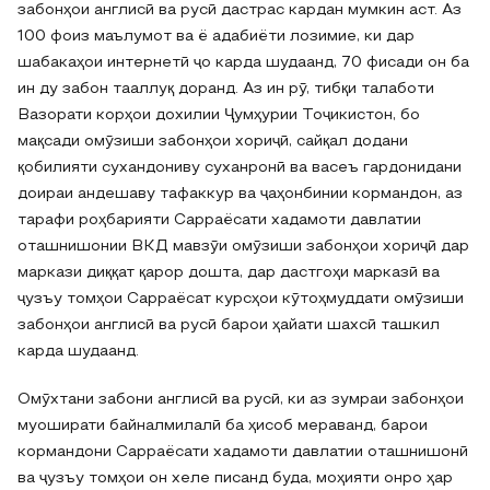
забонҳои англисӣ ва русӣ дастрас кардан мумкин аст. Аз
100 фоиз маълумот ва ё адабиёти лозимие, ки дар
шабакаҳои интернетӣ ҷо карда шудаанд, 70 фисади он ба
ин ду забон тааллуқ доранд. Аз ин рӯ, тибқи талаботи
Вазорати корҳои дохилии Ҷумҳурии Тоҷикистон, бо
мақсади омӯзиши забонҳои хориҷӣ, сайқал додани
қобилияти сухандониву суханронӣ ва васеъ гардонидани
доираи андешаву тафаккур ва ҷаҳонбинии кормандон, аз
тарафи роҳбарияти Сарраёсати хадамоти давлатии
оташнишонии ВКД мавзӯи омӯзиши забонҳои хориҷӣ дар
маркази диққат қарор дошта, дар дастгоҳи марказӣ ва
ҷузъу томҳои Сарраёсат курсҳои кӯтоҳмуддати омӯзиши
забонҳои англисӣ ва русӣ барои ҳайати шахсӣ ташкил
карда шудаанд.
Омӯхтани забони англисӣ ва русӣ, ки аз зумраи забонҳои
муоширати байналмилалӣ ба ҳисоб мераванд, барои
кормандони Сарраёсати хадамоти давлатии оташнишонӣ
ва ҷузъу томҳои он хеле писанд буда, моҳияти онро ҳар