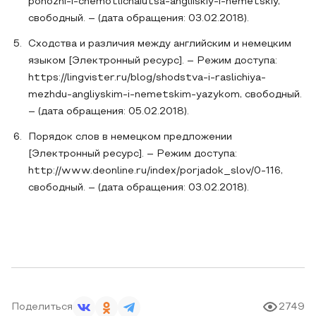
pohozhi-i-chemotlichaiutsa-angliiskiy-i-nemetskiy,
свободный. – (дата обращения: 03.02.2018).
Сходства и различия между английским и немецким
языком [Электронный ресурс]. – Режим доступа:
https://lingvister.ru/blog/shodstva-i-raslichiya-
mezhdu-angliyskim-i-nemetskim-yazykom, свободный.
– (дата обращения: 05.02.2018).
Порядок слов в немецком предложении
[Электронный ресурс]. – Режим доступа:
http://www.deonline.ru/index/porjadok_slov/0-116,
свободный. – (дата обращения: 03.02.2018).
Поделиться
2749