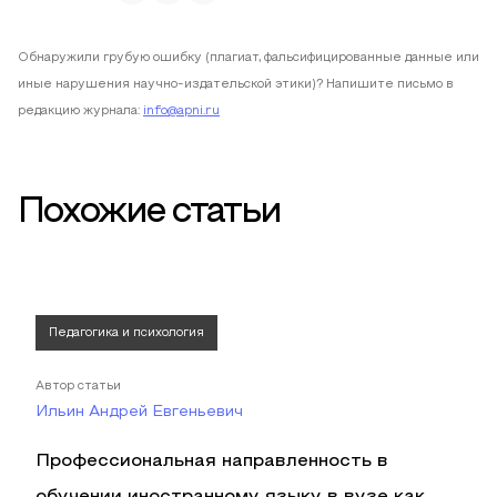
Обнаружили грубую ошибку (плагиат, фальсифицированные данные или
иные нарушения научно-издательской этики)? Напишите письмо в
редакцию журнала:
info@apni.ru
Похожие статьи
Педагогика и психология
Автор статьи
Ильин Андрей Евгеньевич
Профессиональная направленность в