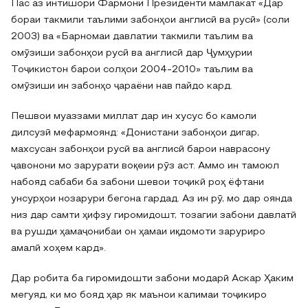
Пас аз интишори Фармони Президенти мамлакат «Дар
бораи такмили таълими забонҳои англисӣ ва русӣ» (соли
2003) ва «Барномаи давлатии такмили таълим ва
омӯзиши забонҳои русӣ ва англисӣ дар Ҷумҳурии
Тоҷикистон барои солҳои 2004-2010» таълим ва
омӯзиши ин забонҳо ҷараёни нав пайдо кард.
Пешвои муаззами миллат дар ин хусус бо камоли
дилсузӣ мефармоянд: «Донистани забонҳои дигар,
махсусан забонҳои русӣ ва англисӣ барои наврасону
ҷавонони мо зарурати воқеии рӯз аст. Аммо ин тамоюл
набояд сабаби ба забони шевои тоҷикӣ роҳ ёфтани
унсурҳои нозарури бегона гардад. Аз ин рӯ, мо дар оянда
низ дар самти ҳифзу гиромидошт, тозагии забони давлатӣ
ва рушди ҳамаҷонибаи он ҳамаи иқдомоти заруриро
амалӣ хоҳем кард».
Дар робита ба гиромидошти забони модарӣ Аскар Ҳаким
мегуяд, ки мо бояд ҳар як маънои калимаи тоҷикиро