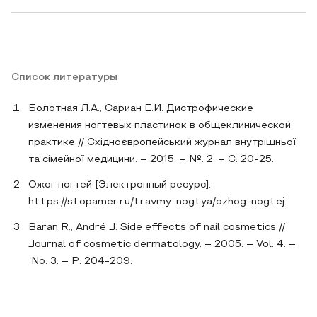
Список литературы
Болотная Л.А., Сариан Е.И. Дистрофические
изменения ногтевых пластинок в общеклинической
практике // Східноєвропейський журнал внутрішньої
та сімейної медицини. – 2015. – №. 2. – С. 20-25.
Ожог ногтей [Электронный ресурс]:
https://stopamer.ru/travmy-nogtya/ozhog-nogtej.
Baran R., André J. Side effects of nail cosmetics //
Journal of cosmetic dermatology. – 2005. – Vol. 4. –
No. 3. – P. 204-209.