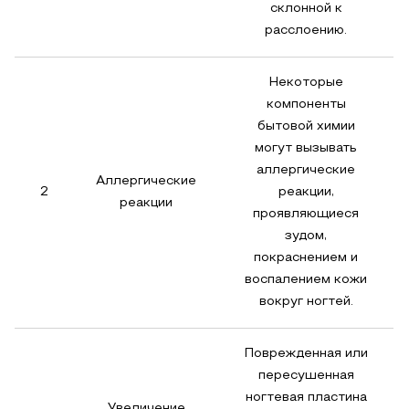
склонной к
расслоению.
Некоторые
компоненты
бытовой химии
могут вызывать
аллергические
Аллергические
2
реакции,
реакции
проявляющиеся
зудом,
покраснением и
воспалением кожи
вокруг ногтей.
Поврежденная или
пересушенная
ногтевая пластина
Увеличение