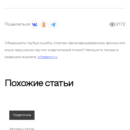
Поделиться
2172
Обнаружили грубую ошибку (плагиат, фальсифицированные данные или
иные нарушения научно-издательской этики)? Напишите письмо в
редакцию журнала:
info@apni.ru
Похожие статьи
Педагогика
Авторы статьи