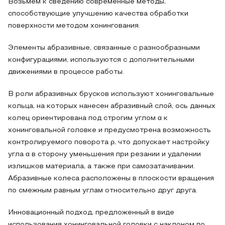
Возьмем к сведению современные методы,
способствующие улучшению качества обработки
поверхности методом хонингования.
Элементы абразивные, связанные с разнообразными
конфигурациями, используются с дополнительными
движениями в процессе работы.
В роли абразивных брусков используют хонинговальные
кольца, на которых нанесен абразивный слой, ось данных
колец ориентирована под строгим углом α к
хонинговальной головке и предусмотрена возможность
контролируемого поворота ρ, что допускает настройку
угла α в сторону уменьшения при резании и удалении
излишков материала, а также при самозатачивании.
Абразивные колеса расположены в плоскости вращения
по смежным равным углам относительно друг друга.
Инновационный подход, предложенный в виде
использования хонинговальной головки с наклоном по