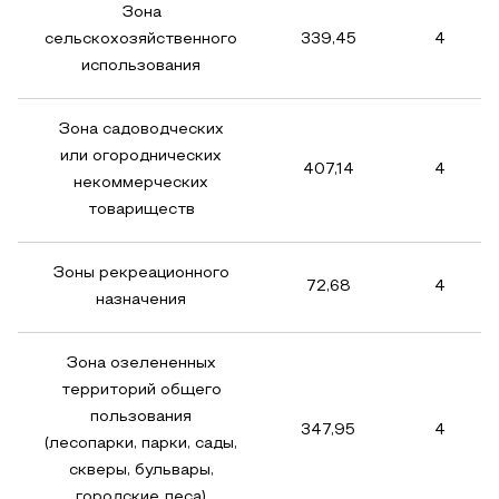
Зона
сельскохозяйственного
339,45
4
использования
Зона садоводческих
или огороднических
407,14
4
некоммерческих
товариществ
Зоны рекреационного
72,68
4
назначения
Зона озелененных
территорий общего
пользования
347,95
4
(лесопарки, парки, сады,
скверы, бульвары,
городские леса)