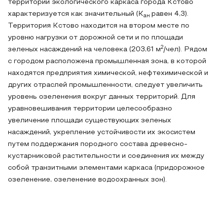
территории экологического каркаса города Кстово
характеризуется как значительный (К
равен 4,3).
ан
Территория Кстово находится на втором месте по
уровню нагрузки от дорожной сети и по площади
2
зеленых насаждений на человека (203,61 м
/чел). Рядом
с городом расположена промышленная зона, в которой
находятся предприятия химической, нефтехимической и
других отраслей промышленности, следует увеличить
уровень озеленения вокруг данных территорий. Для
уравновешивания территории целесообразно
увеличение площади существующих зеленых
насаждений, укрепление устойчивости их экосистем
путем поддержания породного состава древесно-
кустарниковой растительности и соединения их между
собой транзитными элементами каркаса (придорожное
озеленение, озеленение водоохранных зон).