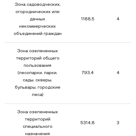
Зона садоводческих,
огороднических или
дачных
1188,5
4
некоммерческих
объединений граждан
Зона озелененных
территорий общего
пользования
(лесопарки, парки,
793,4
4
сады, скверы,
бульвары, городские
леса)
Зона озелененных
территорий
5314,8
3
специального
назначения