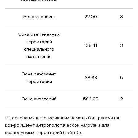
Зона кладбищ
22,00
3
Зона озелененных
территорий
136,41
3
специального
назначения
Зона режимных
38,63
5
территорий
Зона акваторий
564,60
2
На основании классификации земель был рассчитан
коэффициент антропологической нагрузки для
исследуемых территорий (табл. 3).