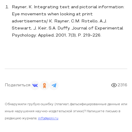
Rayner, K. Integrating text and pictorial information:
Eye movements when looking at print
advertisements/ K. Rayner, C.M. Rotello, A.J.
Stewart, J. Keir, S.A. Duffy. Journal of Experimental
Psychology: Applied, 2001, 7(3), P. 219-226.
Поделиться
2316
Обнаружили грубую ошибку (плагиат, фальсифицированные данные или
иные нарушения научно-издательской этики)? Напишите письмо в
редакцию журнала:
info@apni.ru