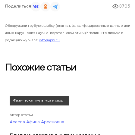
Поделиться
3795
Обнаружили грубую ошибку (плагиат, фальсифицированные данные или
иные нарушения научно-издательской этики)? Напишите письмо в
редакцию журнала:
info@apni.ru
Похожие статьи
Физическая культура и спорт
Автор статьи
Асаева Афина Арсеновна