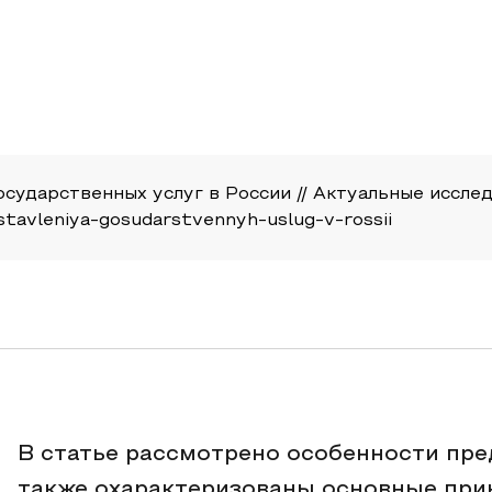
ударственных услуг в России // Актуальные исследова
ostavleniya-gosudarstvennyh-uslug-v-rossii
В статье рассмотрено особенности пре
также охарактеризованы основные при