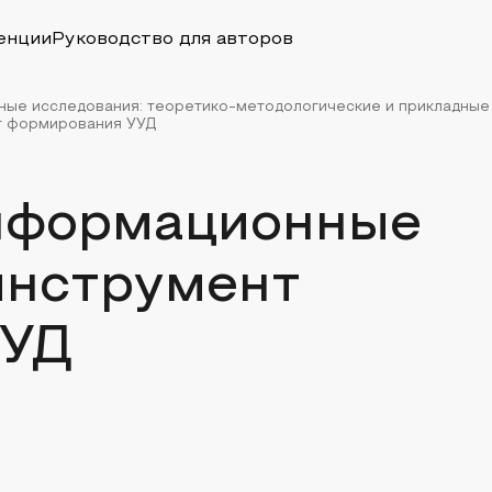
енции
Руководство для авторов
ые исследования: теоретико-методологические и прикладные
т формирования УУД
нформационные
инструмент
УУД