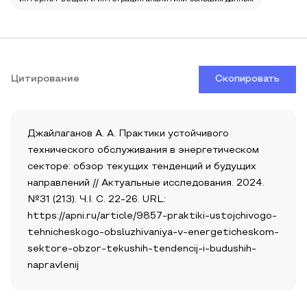
Цитирование
Скопировать
Джайлаганов А. А. Практики устойчивого
технического обслуживания в энергетическом
секторе: обзор текущих тенденций и будущих
направлений // Актуальные исследования. 2024.
№31 (213). Ч.I. С. 22-26. URL:
https://apni.ru/article/9857-praktiki-ustojchivogo-
tehnicheskogo-obsluzhivaniya-v-energeticheskom-
sektore-obzor-tekushih-tendencij-i-budushih-
napravlenij