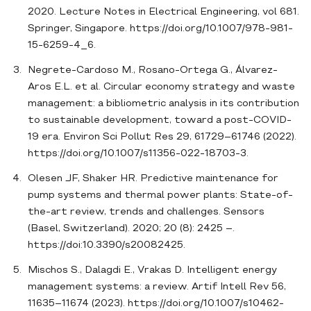
2020. Lecture Notes in Electrical Engineering, vol 681.
Springer, Singapore. https://doi.org/10.1007/978-981-
15-6259-4_6.
Negrete-Cardoso M., Rosano-Ortega G., Álvarez-
Aros E.L. et al. Circular economy strategy and waste
management: a bibliometric analysis in its contribution
to sustainable development, toward a post-COVID-
19 era. Environ Sci Pollut Res 29, 61729–61746 (2022).
https://doi.org/10.1007/s11356-022-18703-3.
Olesen JF, Shaker HR. Predictive maintenance for
pump systems and thermal power plants: State-of-
the-art review, trends and challenges. Sensors
(Basel, Switzerland). 2020; 20 (8): 2425 –.
https://doi:10.3390/s20082425.
Mischos S., Dalagdi E., Vrakas D. Intelligent energy
management systems: a review. Artif Intell Rev 56,
11635–11674 (2023). https://doi.org/10.1007/s10462-