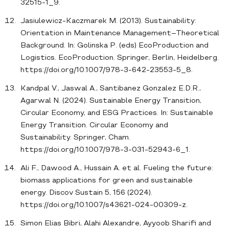
32515-1_9.
Jasiulewicz-Kaczmarek M. (2013). Sustainability:
Orientation in Maintenance Management–Theoretical
Background. In: Golinska P. (eds) EcoProduction and
Logistics. EcoProduction. Springer, Berlin, Heidelberg.
https://doi.org/10.1007/978-3-642-23553-5_8.
Kandpal V., Jaswal A., Santibanez Gonzalez E.D.R.,
Agarwal N. (2024). Sustainable Energy Transition,
Circular Economy, and ESG Practices. In: Sustainable
Energy Transition. Circular Economy and
Sustainability. Springer, Cham.
https://doi.org/10.1007/978-3-031-52943-6_1.
Ali F., Dawood A., Hussain A. et al. Fueling the future:
biomass applications for green and sustainable
energy. Discov Sustain 5, 156 (2024).
https://doi.org/10.1007/s43621-024-00309-z.
Simon Elias Bibri, Alahi Alexandre, Ayyoob Sharifi and