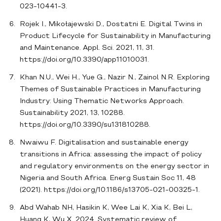
023-10441-3.
Rojek I., Mikołajewski D., Dostatni E. Digital Twins in
Product Lifecycle for Sustainability in Manufacturing
and Maintenance. Appl. Sci. 2021, 11, 31.
https://doi.org/10.3390/app11010031.
Khan N.U., Wei H., Yue G., Nazir N., Zainol N.R. Exploring
Themes of Sustainable Practices in Manufacturing
Industry: Using Thematic Networks Approach.
Sustainability 2021, 13, 10288.
https://doi.org/10.3390/su131810288.
Nwaiwu F. Digitalisation and sustainable energy
transitions in Africa: assessing the impact of policy
and regulatory environments on the energy sector in
Nigeria and South Africa. Energ Sustain Soc 11, 48
(2021). https://doi.org/10.1186/s13705-021-00325-1.
Abd Wahab NH, Hasikin K, Wee Lai K, Xia K, Bei L,
Huang K, Wu X. 2024. Systematic review of