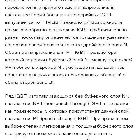
сравнению с NPT-IGBT в отношении скорости
переключения и прямого падения напряжения. В
настоящее время большинство серийных IGBT
выпускается по PT-IGBT технологии. Возможности
прямого и обратного запирания IGBT приблизительно
равны, поскольку определяются толщиной и удельным
сопротивлением одного и того же дрейфового слоя N-.
Обратное напряжение для PT-IGBT транзистора,
который содержит буферный слой N+ между подложкой
P+ и областью дрейфа N-, уменьшается до десятков
вольт из-за наличия высоколегированных областей с
обеих сторон зоны J1.
Ряд IGBT, изготавливающихся без буферного слоя N+,
называются NPT (non-punch through) IGBT, в то время
как транзисторы, у которых присутствует данный слой,
называются PT (punch-through) IGBT. При правильном
выборе степени легирования и толщины буферного слоя
его присутствие может значительно увеличить