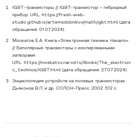
IGBT-транзисторы // IGBT-транзистор – гибридный
прибор. URL: https://fresh-web-
studio.github.io/artemsdobnikov/math/igbt.html (дата
обращения: 01.07.2024).
Москатов Е.А. Книга «Электронная техника. Начало»
// Биполярные транзисторы с изолированными
затворами.
URL: https://moskatov.narod.ru/Books/The_electroni
c_technics/IGBT.html (дата обращения: 27.07.2024).
Энциклопедия устройств на полевых транзисторах.
Дьяконов В.П. и др. СОЛОН-Пресс. 2002. 512 с.