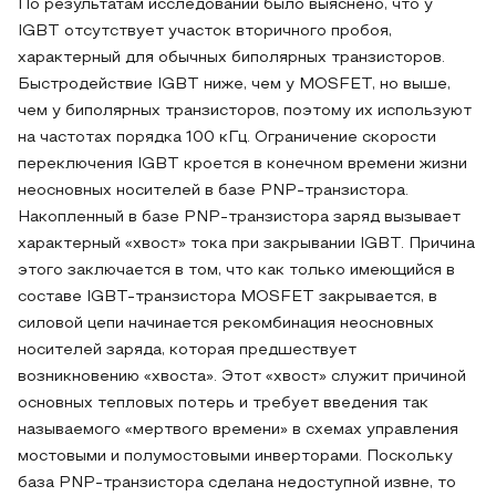
По результатам исследований было выяснено, что у
IGBT отсутствует участок вторичного пробоя,
характерный для обычных биполярных транзисторов.
Быстродействие IGBT ниже, чем у MOSFET, но выше,
чем у биполярных транзисторов, поэтому их используют
на частотах порядка 100 кГц. Ограничение скорости
переключения IGBT кроется в конечном времени жизни
неосновных носителей в базе PNP-транзистора.
Накопленный в базе PNP-транзистора заряд вызывает
характерный «хвост» тока при закрывании IGBT. Причина
этого заключается в том, что как только имеющийся в
составе IGBT-транзистора MOSFET закрывается, в
силовой цепи начинается рекомбинация неосновных
носителей заряда, которая предшествует
возникновению «хвоста». Этот «хвост» служит причиной
основных тепловых потерь и требует введения так
называемого «мертвого времени» в схемах управления
мостовыми и полумостовыми инверторами. Поскольку
база PNP-транзистора сделана недоступной извне, то