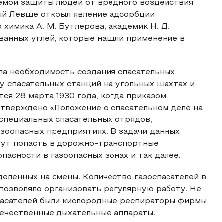
емой защиты людей от вредного воздействия
ный Левше открыл явление адсорбции
химика А. М. Бутлерова, академик Н. Д.
ванных углей, которые нашли применение в
а необходимость создания спасательных
у спасательных станций на угольных шахтах и
ся 28 марта 1930 года, когда приказом
тверждено «Положение о спасательном деле на
специальных спасательных отрядов,
азоопасных предприятиях. В задачи данных
огут попасть в дорожно-транспортные
асности в газоопасных зонах и так далее.
деленных на смены. Количество газоспасателей в
 позволяло организовать регулярную работу. Не
пасателей были кислородные респираторы фирмы
течественные дыхательные аппараты.