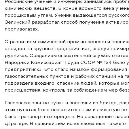
Российские ученые и инженеры занимались пробл
химических веществ. В конце восьмого века уче
порошковым углем. Ученик выдающегося русского 
Зелинский разработал способ получения активиро
противогазах.
С развитием химической промышленности возникл
отрядов на крупных предприятиях, следуя пример
рудниках. Созданием спасательной службы считает
Народный Комиссариат Труда СССР № 134 было у
предприятиях». Это стало началом формирования 
газоспасательных пунктов и рабочих станций на г
подраздела входило: спасение людей, которые м
происшествия, контроль за соблюдением мер безоп
Газоспасательные пункты состояли из бригад, раз
этих пунктах было незначительным и зачастую не
было транспортных средств. На оснащении газос
«Драгер». В дальнейшем использовались также о