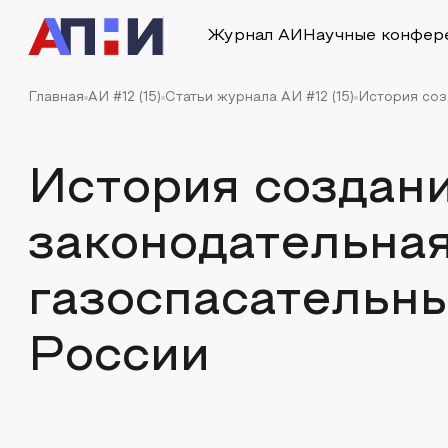
Журнал АИ
Научные конфер
Главная
АИ #12 (15)
Статьи журнала АИ #12 (15)
История созд
История создани
законодательная
газоспасательны
России