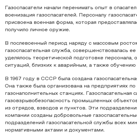
Газоспасатели начали перенимать опыт в спасател
военизация газоспасателей. Персоналу газоспаса
присвоена военная форма, которая предоставляла
получило личное оружие.
В послевоенный период наряду с массовым росто
газоспасательная служба, совершенствовалась ее
уделялось теоретической подготовке персонала,
ситуаций, близких к аварийным, а также обучени
В 1967 году в СССР была создана газоспасательн
Она также была организована на предприятиях по 
газонаполнительных станциях. Газоспасательная 
газовзрывобезопасность промышленных объектов.
из отрядов, взводов и пунктов. Эти подразделени
компании созданы добровольные газоспасательны
подразделений газоспасательной службы всех ми
нормативными актами и документами.