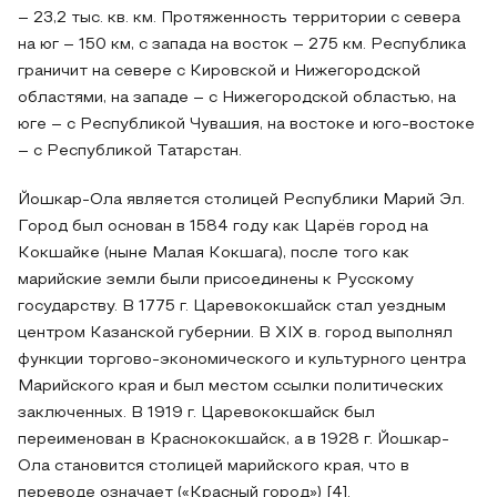
– 23,2 тыс. кв. км. Протяженность территории с севера
на юг – 150 км, с запада на восток – 275 км. Республика
граничит на севере с Кировской и Нижегородской
областями, на западе – с Нижегородской областью, на
юге – с Республикой Чувашия, на востоке и юго-востоке
– с Республикой Татарстан.
Йошкар-Ола является столицей Республики Марий Эл.
Город был основан в 1584 году как Царёв город на
Кокшайке (ныне Малая Кокшага), после того как
марийские земли были присоединены к Русскому
государству. В 1775 г. Царевококшайск стал уездным
центром Казанской губернии. В XIX в. город выполнял
функции торгово-экономического и культурного центра
Марийского края и был местом ссылки политических
заключенных. В 1919 г. Царевококшайск был
переименован в Краснококшайск, а в 1928 г. Йошкар-
Ола становится столицей марийского края, что в
переводе означает («Красный город») [4].