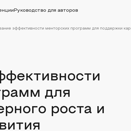
енции
Руководство для авторов
ание эффективности менторских программ для поддержки карье
ффективности
грамм для
рного роста и
вития