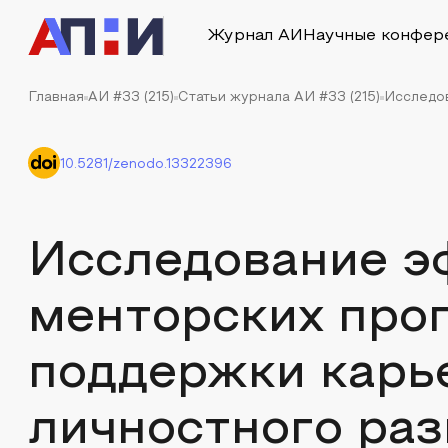
Журнал АИ
Научные конфер
Главная
АИ #33 (215)
Статьи журнала АИ #33 (215)
Исследов
10.5281/zenodo.13322396
Исследование э
менторских про
поддержки карье
личностного раз