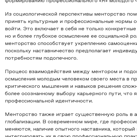
формированию профессионального «Я» молодого ч
Из социологической перспективы менторство пом
принять культурные и профессиональные нормы с
войти. Это включает в себя не только конкретные
но и более глубокое осмысление ее социальной рол
менторство способствует укреплению самооценки
поскольку наставничество предполагает индивиду
потребностям подопечного.
Процесс взаимодействия между ментором и подо
осмысления молодым человеком своего места в пр
критического мышления и навыков решения сложны
более осознанному выбору карьерного пути, что 
профессиональной идентичности.
Менторство также играет существенную роль в а
глобализации. В современном мире, где професси
меняются, наличие опытного наставника, который
интегрировать их в свою профессиональную прак