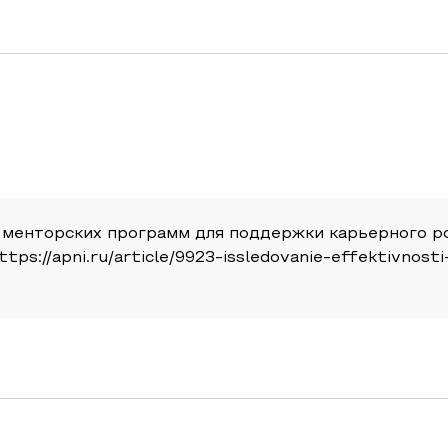
енторских программ для поддержки карьерного рос
 https://apni.ru/article/9923-issledovanie-effektivn