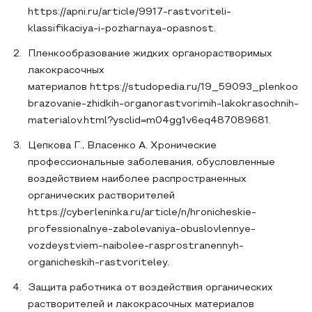
https://apni.ru/article/9917-rastvoriteli-
klassifikaciya-i-pozharnaya-opasnost.
Пленкообразование жидких органорастворимых
лакокрасочных
материалов https://studopedia.ru/19_59093_plenkoo
brazovanie-zhidkih-organorastvorimih-lakokrasochnih-
materialov.html?ysclid=m04gg1v6eq487089681.
Цепкова Г., Власенко А. Хронические
профессиональные заболевания, обусловленные
воздействием наиболее распространенных
органических растворителей
https://cyberleninka.ru/article/n/hronicheskie-
professionalnye-zabolevaniya-obuslovlennye-
vozdeystviem-naibolee-rasprostranennyh-
organicheskih-rastvoriteley.
Защита работника от воздействия органических
растворителей и лакокрасочных материалов