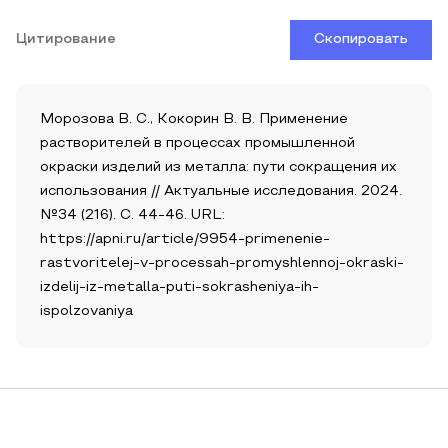
Цитирование
Скопировать
Морозова В. С., Кокорин В. В. Применение
растворителей в процессах промышленной
окраски изделий из металла: пути сокращения их
использования // Актуальные исследования. 2024.
№34 (216). С. 44-46. URL:
https://apni.ru/article/9954-primenenie-
rastvoritelej-v-processah-promyshlennoj-okraski-
izdelij-iz-metalla-puti-sokrasheniya-ih-
ispolzovaniya