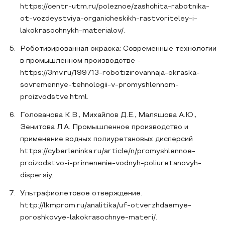
https://centr-utm.ru/poleznoe/zashchita-rabotnika-
ot-vozdeystviya-organicheskikh-rastvoriteley-i-
lakokrasochnykh-materialov/.
Роботизированная окраска: Современные технологии
в промышленном производстве -
https://3mv.ru/199713-robotizirovannaja-okraska-
sovremennye-tehnologii-v-promyshlennom-
proizvodstve.html.
Голованова К.В., Михайлов Д.Е., Маляшова А.Ю.,
Зенитова Л.А. Промышленное производство и
применение водных полиуретановых дисперсий
https://cyberleninka.ru/article/n/promyshlennoe-
proizodstvo-i-primenenie-vodnyh-poliuretanovyh-
dispersiy.
Ультрафиолетовое отверждение.
http://lkmprom.ru/analitika/uf-otverzhdaemye-
poroshkovye-lakokrasochnye-materi/.