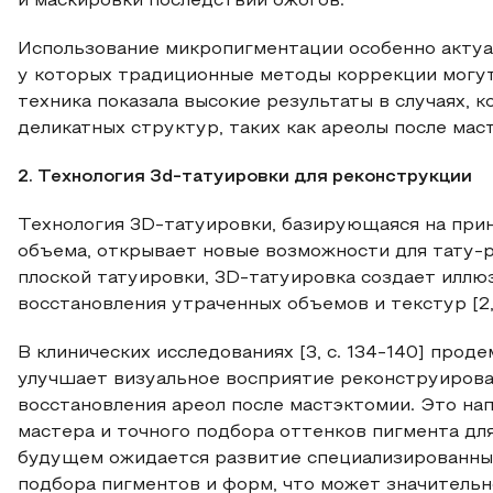
и маскировки последствий ожогов.
Использование микропигментации особенно актуа
у которых традиционные методы коррекции могут
техника показала высокие результаты в случаях, 
деликатных структур, таких как ареолы после мастэ
2. Технология 3d-татуировки для реконструкции
Технология 3D-татуировки, базирующаяся на прин
объема, открывает новые возможности для тату-
плоской татуировки, 3D-татуировка создает иллю
восстановления утраченных объемов и текстур [2, с
В клинических исследованиях [3, с. 134-140] про
улучшает визуальное восприятие реконструирован
восстановления ареол после мастэктомии. Это на
мастера и точного подбора оттенков пигмента дл
будущем ожидается развитие специализированны
подбора пигментов и форм, что может значительн