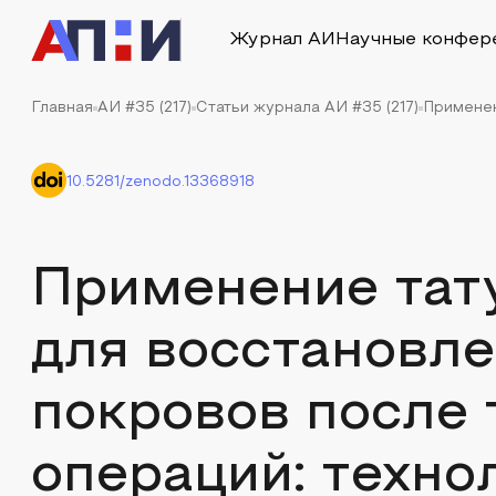
Журнал АИ
Научные конфер
Главная
АИ #35 (217)
Статьи журнала АИ #35 (217)
Применен
10.5281/zenodo.13368918
Применение тат
для восстановл
покровов после 
операций: техно