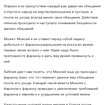
Фараон в их присутствии каждый раз давал им обещания
отпустить народ на жертвоприношение в пустыню, а
после их ухода, всегда менял свои обещания. Действие
гипноза проходило и наступало понимание безумности
данных обещаний.
Может Моисей и не ставил перед собой задачу
добиться от фараона разрешения на исход во время
первых своих встреч с ним. Идею надо было
преподнести фараону и дать ему время привыкнуть к
ней.
Библия дает нам понять, что Моисей еще до прихода к
фараону знал, что тот изменит данное ему обещание
после его ухода. Каждый такой визита Моисея с
Аароном к фараону приводил к увеличению требований
фараона к евреям и к ухудшению их условий жизни.
Ужесточение условий жизни евреев в Египте после