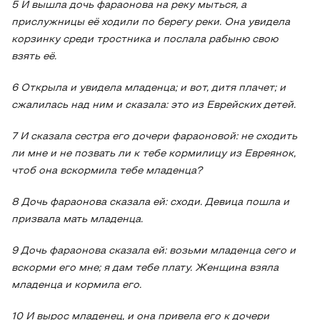
5 И вышла дочь фараонова на реку мыться, а
прислужницы её ходили по берегу реки. Она увидела
корзинку среди тростника и послала рабыню свою
взять её.
6 Открыла и увидела младенца; и вот, дитя плачет; и
сжалилась над ним и сказала: это из Еврейских детей.
7 И сказала сестра его дочери фараоновой: не сходить
ли мне и не позвать ли к тебе кормилицу из Евреянок,
чтоб она вскормила тебе младенца?
8 Дочь фараонова сказала ей: сходи. Девица пошла и
призвала мать младенца.
9 Дочь фараонова сказала ей: возьми младенца сего и
вскорми его мне; я дам тебе плату. Женщина взяла
младенца и кормила его.
10 И вырос младенец, и она привела его к дочери