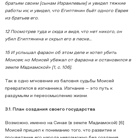
братьям своим [сынам Израилевым] и увидел тяжкие
работы их; и увидел, что Египтянин бьёт одного Еврея
из братьев его.
12 Посмотрев туда и сюда и видя, что нет никого, он
убил Египтянина и скрыл его в песке…
15 И услышал фараон об этом деле и хотел убить
Моисея; но Моисей убежал от фараона и остановился в
земле Мадиамской» [1, с. 106].
Так в одно мгновение из баловня судьбы Моисей
превратился в изгнанника. Изгнание – это путь к
раздумьям и переосмыслению жизни.
3.1. План создания своего государства
Возможно, именно на Синае (в земле Мадиамской) [6]
Моисей пришел к пониманию того, что развитие и
процветание его народа невозможно без создания