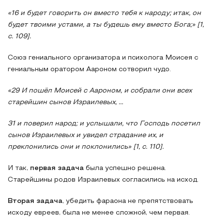
«16 и будет говорить он вместо тебя к народу; итак, он
будет твоими устами, а ты будешь ему вместо Бога;» [1,
с. 109].
Союз гениального организатора и психолога Моисея с
гениальным оратором Аароном сотворил чудо.
«29 И пошёл Моисей с Аароном, и собрали они всех
старейшин сынов Израилевых, …
31 и поверил народ; и услышали, что Господь посетил
сынов Израилевых и увидел страдание их, и
преклонились они и поклонились» [1, с. 110].
И так,
первая задача
была успешно решена.
Старейшины родов Израилевых согласились на исход.
Вторая задача
, убедить фараона не препятствовать
исходу евреев, была не менее сложной, чем первая.