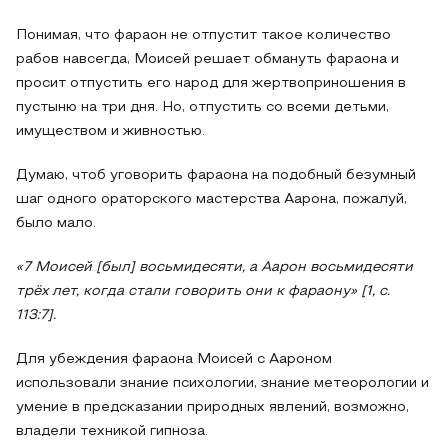
Понимая, что фараон не отпустит такое количество
рабов навсегда, Моисей решает обмануть фараона и
просит отпустить его народ для жертвоприношения в
пустыню на три дня. Но, отпустить со всеми детьми,
имуществом и живностью.
Думаю, чтоб уговорить фараона на подобный безумный
шаг одного ораторского мастерства Аарона, пожалуй,
было мало.
«7 Моисей [был] восьмидесяти, а Аарон восьмидесяти
трёх лет, когда стали говорить они к фараону» [1, с.
113:7].
Для убеждения фараона Моисей с Аароном
использовали знание психологии, знание метеорологии и
умение в предсказании природных явлений, возможно,
владели техникой гипноза.