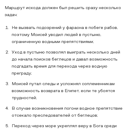
Маршрут исхода должен был решить сразу несколько
задач:
Не вызвать подозрений у фараона в побеге рабов,
поэтому Моисей уводил людей в пустыню,
ограниченную водными препятствиями;
Уход в пустыню позволял выиграть несколько дней
до начала поисков беглецов и давал возможность
подгадать время для перехода через водную
преграду;
Моисей путал следы и усложнял соплеменникам
возможность возврата в Египет, если те убоятся
трудностей;
В случае возникновения погони водное препятствие
отсекало преследователей от беглецов;
Переход через море укреплял веру в Бога среди