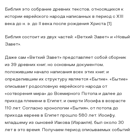
Библия это собрание древних текстов, относящихся к
истории еврейского народа написанных в период с XIII
века до н. э. до II века после рождения Христа [1].
Библия состоит из двух частей: «Ветхий Завет» и «Новый
Завет».
Даже сам «Ветхий Завет» представляет собой сборник
из 39 древних книг, но основным документом,
положившим начало написания всех этих книг, и
определившим их структуру является «Бытие». «Бытие»
описывает родословную еврейского народа от
«сотворения мира» до Всемирного Потопа и далее до
прихода племени в Египет, и смерти Иосифа в возрасте
110 лет. Согласно хронологии «Бытия», от потопа до
прихода евреев в Египет прошло 580 лет. Иосифу,
младшему из сыновей Иакова (Израиля), был около 30
лет в это время. Получаем период описываемых событий