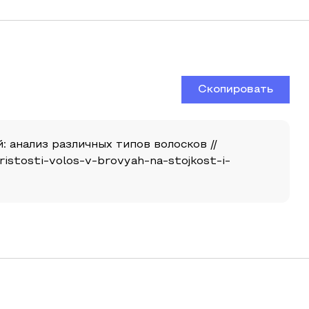
Скопировать
: анализ различных типов волосков //
oristosti-volos-v-brovyah-na-stojkost-i-