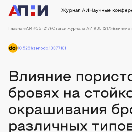
Журнал АИ
Научные конфер
Главная
АИ #35 (217)
Статьи журнала АИ #35 (217)
Влияние 
10.5281/zenodo.13377161
Влияние пористо
бровях на стойк
окрашивания бро
различных типо