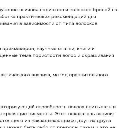
зучение влияния пористости волосков бровей на
работка практических рекомендаций для
вания в зависимости от типа волосков.
парикмахеров, научные статьи, книги и
ященные теме пористости волос и окрашивания
актического анализа, метод сравнительного
рактеризующий способность волоса впитывать и
я красящие пигменты. Этот показатель зависит
состоящего из накладывающихся друг на друга
а и может быть либо от природы таким и это не