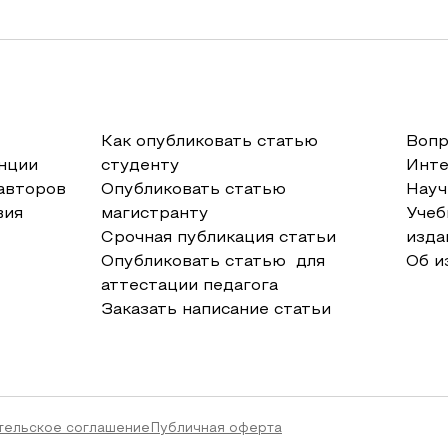
Как опубликовать статью
Вопр
нции
студенту
Инт
авторов
Опубликовать статью
Науч
вия
магистранту
Учеб
Срочная публикация статьи
изда
Опубликовать статью для
Об и
аттестации педагога
Заказать написание статьи
тельское соглашение
Публичная оферта