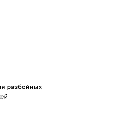
ия разбойных
жей