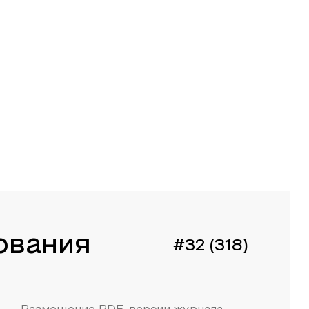
ования
#32 (318)