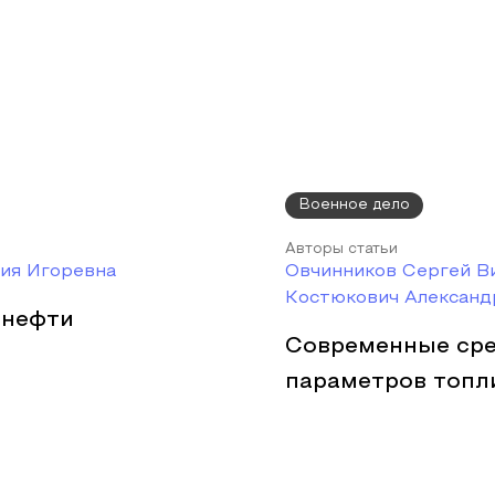
Военное дело
Авторы статьи
рия Игоревна
Овчинников Сергей Ви
Костюкович Александ
 нефти
Современные сре
параметров топли