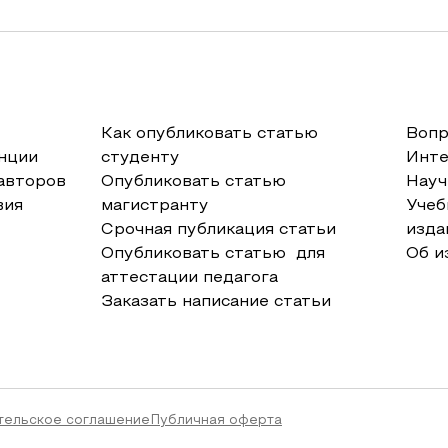
Как опубликовать статью
Вопр
нции
студенту
Инт
авторов
Опубликовать статью
Науч
вия
магистранту
Учеб
Срочная публикация статьи
изда
Опубликовать статью для
Об и
аттестации педагога
Заказать написание статьи
тельское соглашение
Публичная оферта