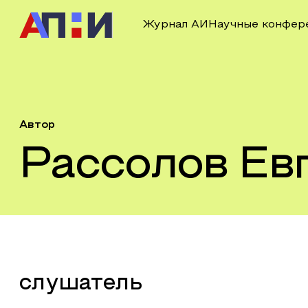
Журнал АИ
Научные конфер
Автор
Рассолов Ев
слушатель