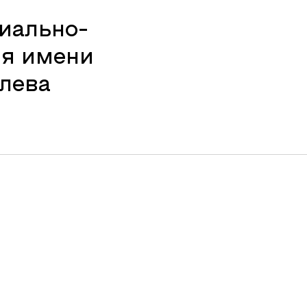
иально-
ия имени
улева