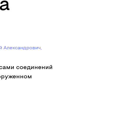
а
й Александрович,
сами соединений
ооруженном