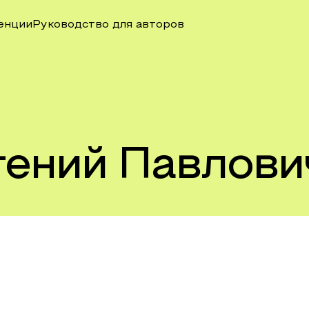
енции
Руководство для авторов
гений Павлови