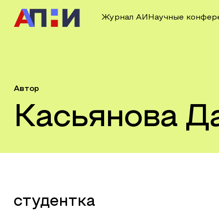
Журнал АИ
Научные конфер
Автор
Касьянова Д
студентка