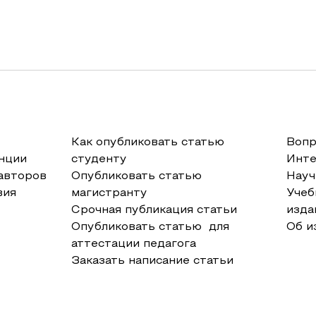
Как опубликовать статью
Вопр
нции
студенту
Инт
авторов
Опубликовать статью
Науч
вия
магистранту
Учеб
Срочная публикация статьи
изда
Опубликовать статью для
Об и
аттестации педагога
Заказать написание статьи