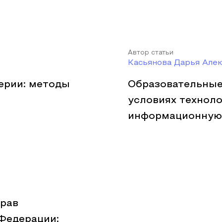
Автор статьи
Касьянова Дарья Але
ерии: методы
Образовательные
условиях техноло
информационную
прав
Федерации: