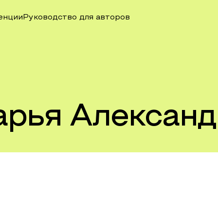
енции
Руководство для авторов
арья Алексан