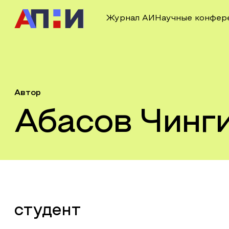
Журнал АИ
Научные конфер
Автор
Абасов Чинг
студент