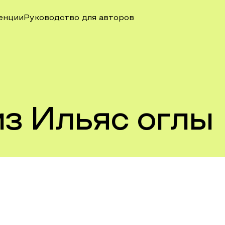
енции
Руководство для авторов
из Ильяс оглы