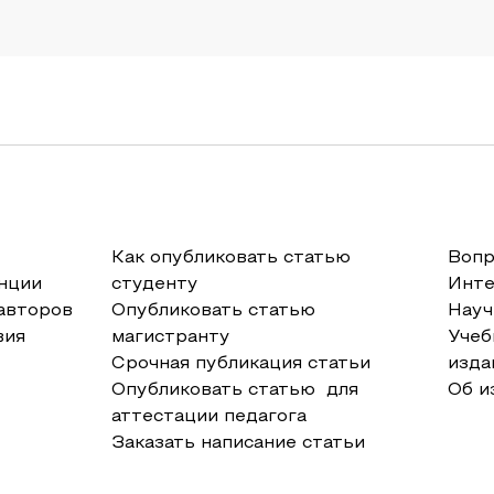
Как опубликовать статью
Вопр
нции
студенту
Инт
авторов
Опубликовать статью
Науч
вия
магистранту
Учеб
Срочная публикация статьи
изда
Опубликовать статью для
Об и
аттестации педагога
Заказать написание статьи