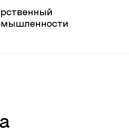
арственный
ромышленности
а