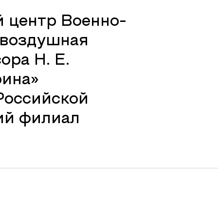
 центр Военно-
-воздушная
ра Н. Е.
рина»
Российской
ий филиал