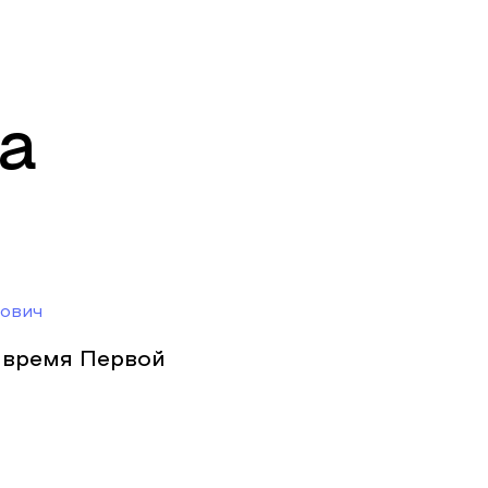
а
зович
 время Первой