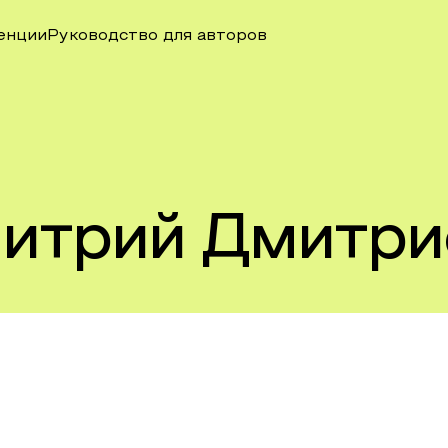
енции
Руководство для авторов
итрий Дмитри