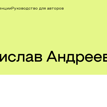
енции
Руководство для авторов
ислав Андрее