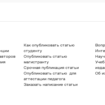
Как опубликовать статью
Вопр
нции
студенту
Инт
авторов
Опубликовать статью
Науч
вия
магистранту
Учеб
Срочная публикация статьи
изда
Опубликовать статью для
Об и
аттестации педагога
Заказать написание статьи