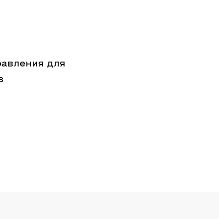
равления для
в