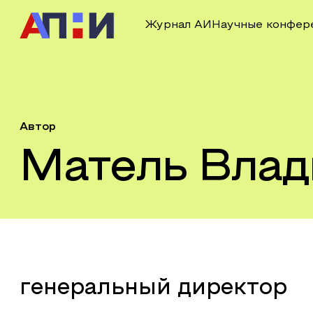
Журнал АИ
Научные конфер
Автор
Матель Влад
генеральный директор