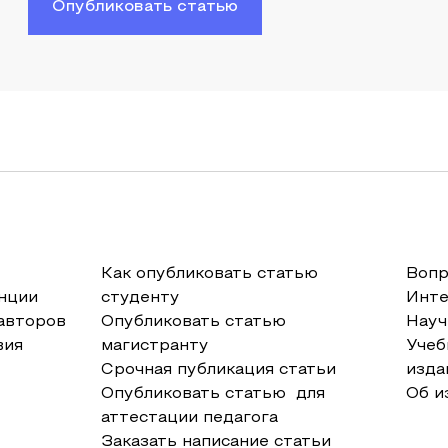
Опубликовать статью
Как опубликовать статью
Вопр
нции
студенту
Инт
авторов
Опубликовать статью
Науч
вия
магистранту
Учеб
Срочная публикация статьи
изда
Опубликовать статью для
Об и
аттестации педагога
Заказать написание статьи