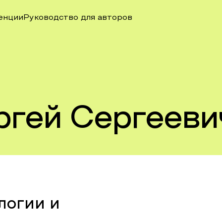
енции
Руководство для авторов
ргей Сергееви
логии и