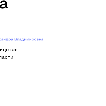
а
сандра Владимировна
ицетов
ласти