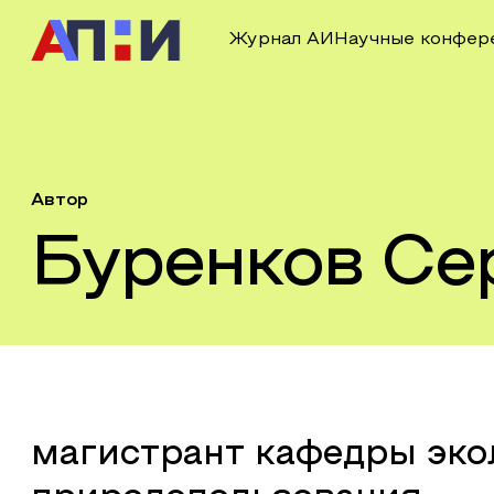
Журнал АИ
Научные конфер
Автор
Буренков Се
магистрант кафедры эко