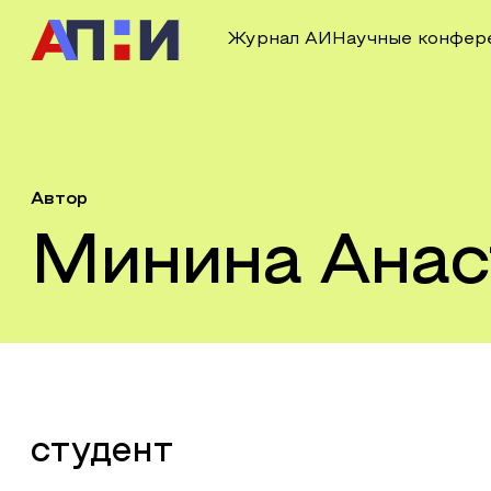
Журнал АИ
Научные конфер
Автор
Минина Анас
студент