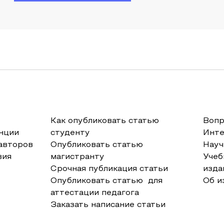
Как опубликовать статью
Вопр
нции
студенту
Инт
авторов
Опубликовать статью
Науч
вия
магистранту
Учеб
Срочная публикация статьи
изда
Опубликовать статью для
Об и
аттестации педагога
Заказать написание статьи