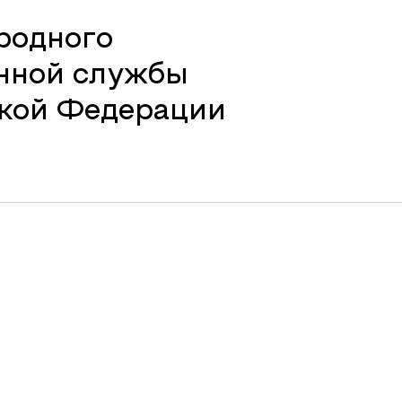
родного
енной службы
ской Федерации