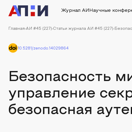
Журнал АИ
Научные конфер
Главная
АИ #45 (227)
Статьи журнала АИ #45 (227)
Безопас
10.5281/zenodo.14029864
Безопасность м
управление сек
безопасная аут