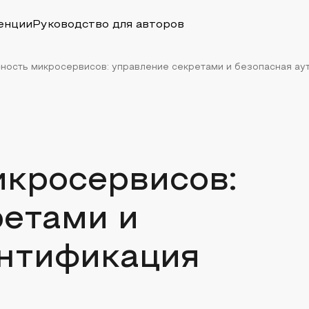
енции
Руководство для авторов
ность микросервисов: управление секретами и безопасная ау
икросервисов:
ретами и
ентификация