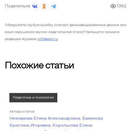
Поделиться
1362
Обнаружили грубую ошибку (плагиат, фальсифицированные данные или
иные нарушения научно-издательской этики)? Напишите письмо в
редакцию журнала:
info@apni.ru
Похожие статьи
Педагогика и психология
Авторы статьи
Незнамова Елена Александровна, Бажинова
Кристина Игоревна, Королькова Елена