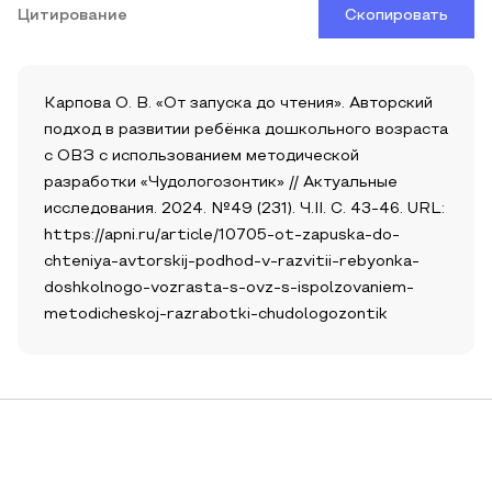
Цитирование
Скопировать
Карпова О. В. «От запуска до чтения». Авторский
подход в развитии ребёнка дошкольного возраста
с ОВЗ с использованием методической
разработки «Чудологозонтик» // Актуальные
исследования. 2024. №49 (231). Ч.II. С. 43-46. URL:
https://apni.ru/article/10705-ot-zapuska-do-
chteniya-avtorskij-podhod-v-razvitii-rebyonka-
doshkolnogo-vozrasta-s-ovz-s-ispolzovaniem-
metodicheskoj-razrabotki-chudologozontik