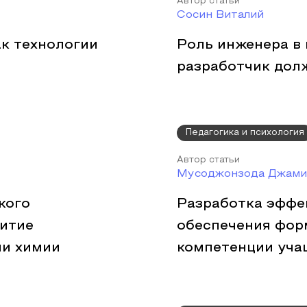
Автор статьи
Сосин Виталий
ак технологии
Роль инженера в 
разработчик дол
Педагогика и психология
Автор статьи
Мусоджонзода Джами
кого
Разработка эффе
витие
обеспечения фор
ии химии
компетенции уча