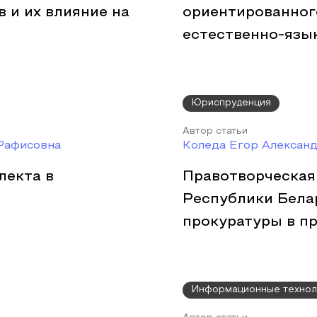
 и их влияние на
ориентированног
естественно-язы
Юриспруденция
Автор статьи
 Рафисовна
Коледа Егор Алексан
лекта в
Правотворческая
Республики Бела
прокуратуры в п
Информационные технол