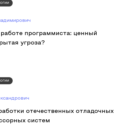
огии
ладимирович
 работе программиста: ценный
рытая угроза?
огии
ксандрович
работки отечественных отладочных
ссорных систем