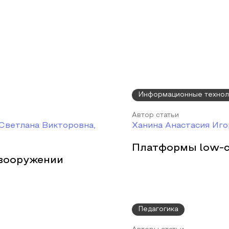
Информационные технол
Автор статьи
Светлана Викторовна,
Ханина Анастасия Иг
Платформы low-c
 вооружении
Педагогика