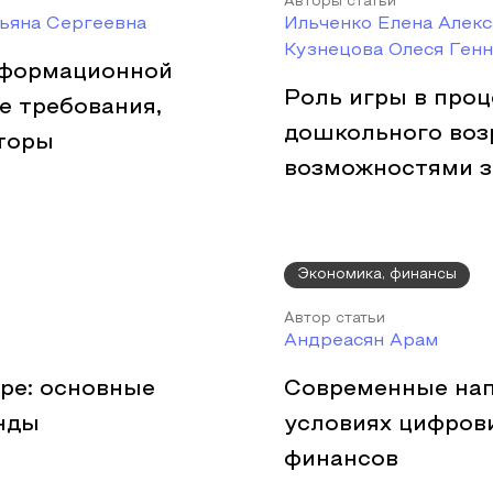
Авторы статьи
ьяна Сергеевна
Ильченко Елена Алекс
Кузнецова Олеся Ген
нформационной
Роль игры в про
е требования,
дошкольного воз
кторы
возможностями з
Экономика, финансы
Автор статьи
Андреасян Арам
ре: основные
Современные нап
нды
условиях цифров
финансов