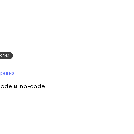
огии
оревна
ode и no-code