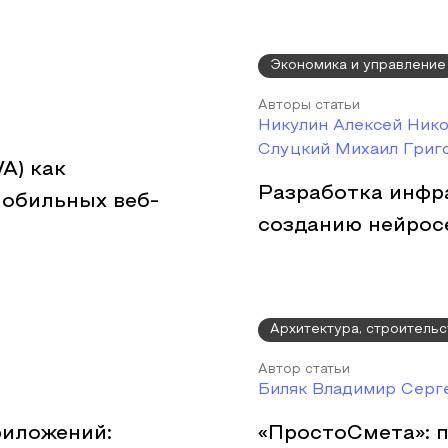
Экономика и управление
Авторы статьи
Никулин Алексей Нико
Слуцкий Михаил Григ
A) как
Разработка инфр
мобильных веб-
созданию нейрос
Архитектура, строительс
Автор статьи
Биляк Владимир Серг
риложений:
«ПростоСмета»: 