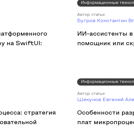
Информационные технол
Автор статьи
Бугров Константин В
латформенного
ИИ-ассистенты в
у на SwiftUI:
помощник или ск
Информационные технол
Автор статьи
Шекунов Евгений Але
цесса: стратегия
Особенности раз
зовательной
плат микропроце