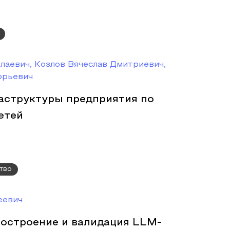
лаевич, Козлов Вячеслав Дмитриевич,
орьевич
аструктуры предприятия по
етей
тво
еевич
построение и валидация LLM-