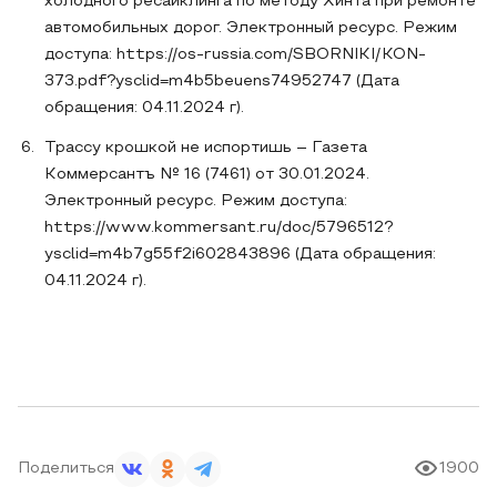
холодного ресайклинга по методу Хинта при ремонте
автомобильных дорог. Электронный ресурс. Режим
доступа: https://os-russia.com/SBORNIKI/KON-
373.pdf?ysclid=m4b5beuens74952747 (Дата
обращения: 04.11.2024 г).
Трассу крошкой не испортишь – Газета
Коммерсантъ № 16 (7461) от 30.01.2024.
Электронный ресурс. Режим доступа:
https://www.kommersant.ru/doc/5796512?
ysclid=m4b7g55f2i602843896 (Дата обращения:
04.11.2024 г).
Поделиться
1900