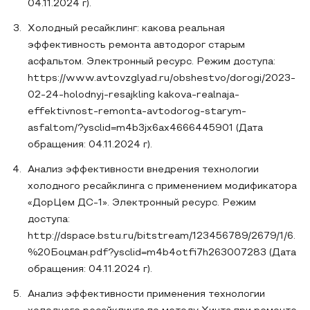
04.11.2024 г).
Холодный ресайклинг: какова реальная
эффективность ремонта автодорог старым
асфальтом. Электронный ресурс. Режим доступа:
https://www.avtovzglyad.ru/obshestvo/dorogi/2023-
02-24-holodnyj-resajkling kakova-realnaja-
effektivnost-remonta-avtodorog-starym-
asfaltom/?ysclid=m4b3jx6ax4666445901 (Дата
обращения: 04.11.2024 г).
Анализ эффективности внедрения технологии
холодного ресайклинга с применением модификатора
«ДорЦем ДС-1». Электронный ресурс. Режим
доступа:
http://dspace.bstu.ru/bitstream/123456789/2679/1/6.
%20Боцман.pdf?ysclid=m4b4otfi7h263007283 (Дата
обращения: 04.11.2024 г).
Анализ эффективности применения технологии