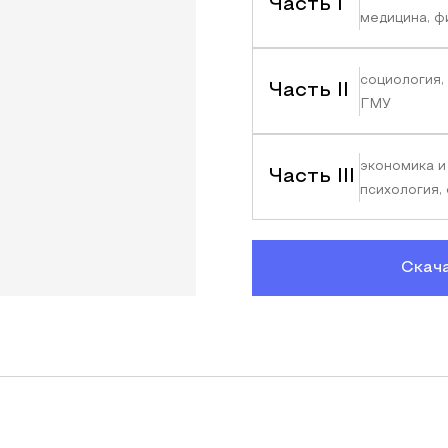
Часть I
медицина, ф
социология,
Часть II
ГМУ
экономика и
Часть III
психология,
Скач