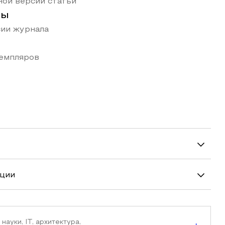
ой версии статьи
ты
ии журнала
земпляров
ации
науки, IT, архитектура,