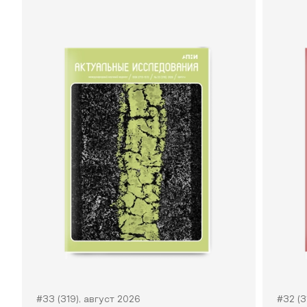
#33 (319), август 2026
#32 (3