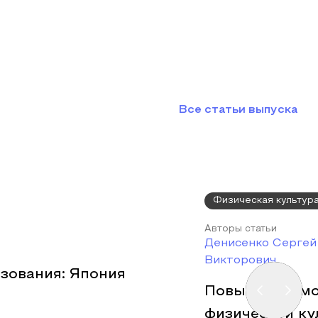
Все статьи выпуска
Физическая культура
Авторы статьи
Денисенко Сергей
Викторович
зования: Япония
Повышение мо
физической ку