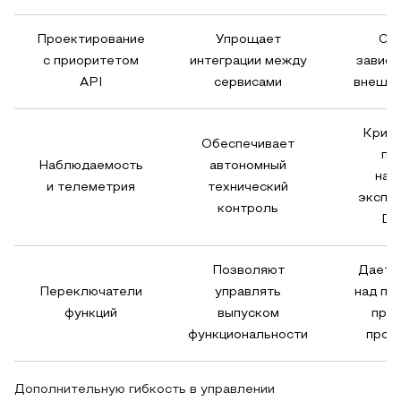
Проектирование
Упрощает
Сн
с приоритетом
интеграции между
зависи
API
сервисами
внешни
Крити
Обеспечивает
пр
Наблюдаемость
автономный
над
и телеметрия
технический
эксплу
контроль
De
Позволяют
Дает 
Переключатели
управлять
над по
функций
выпуском
прод
функциональности
прод
Дополнительную гибкость в управлении