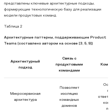
представлены ключевые архитектурные подходы,
формирующие технологическую базу для реализации
модели продуктовых команд.
Таблица 2
Архитектурные паттерны, поддерживающие Product
Teams (составлено автором на основе [3, 5, 9])
Связь с
Архитектурный
продуктовыми
Комм
подход
командами
Осно
Позволяет
по
Микросервисная
изоляцию
ответс
архитектура
командных
кома
доменов
пр