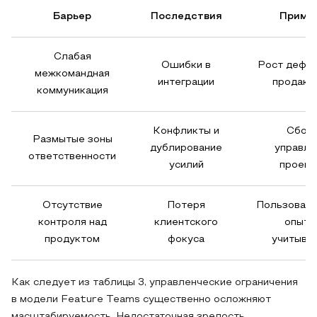
Барьер
Последствия
Приме
Слабая
Ошибки в
Рост дефек
межкомандная
интеграции
продакш
коммуникация
Конфликты и
Сбои 
Размытые зоны
дублирование
управле
ответственности
усилий
проект
Отсутствие
Потеря
Пользовате
контроля над
клиентского
опыт 
продуктом
фокуса
учитыва
Как следует из таблицы 3, управленческие ограничения
в модели Feature Teams существенно осложняют
масштабируемость. Недостаточная зрелость