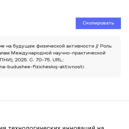
Скопировать
ие на будущее физической активности // Роль
риалам Международной научно-практической
НИ), 2025. С. 70-75. URL:
-na-budushee-fizicheskoj-aktivnosti
ия технологических инноваций на