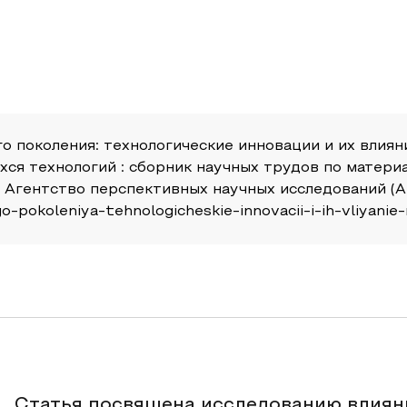
го поколения: технологические инновации и их влиян
хся технологий : сборник научных трудов по мате
 Агентство перспективных научных исследований (АП
o-pokoleniya-tehnologicheskie-innovacii-i-ih-vliyanie
Статья посвящена исследованию влиян