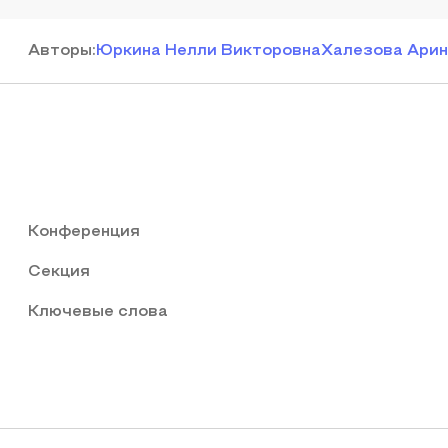
Автор
ы
:
Юркина Нелли Викторовна
Халезова Арин
Конференция
Секция
Ключевые слова