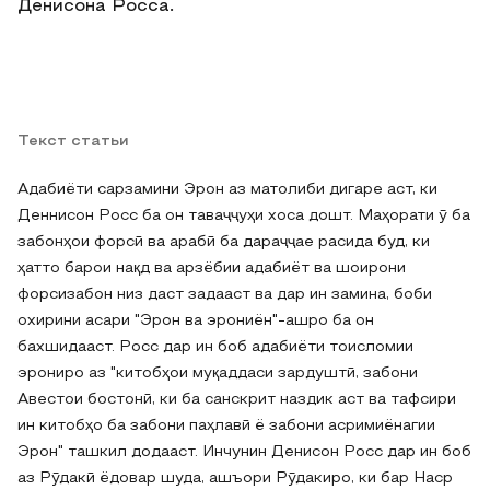
Денисона Росса.
Текст статьи
Адабиёти сарзамини Эрон аз матолиби дигаре аст, ки
Деннисон Росс ба он таваҷҷуҳи хоса дошт. Маҳорати ӯ ба
забонҳои форсӣ ва арабӣ ба дараҷҷае расида буд, ки
ҳатто барои нақд ва арзёбии адабиёт ва шоирони
форсизабон низ даст задааст ва дар ин замина, боби
охирини асари "Эрон ва эрониён"-ашро ба он
бахшидааст. Росс дар ин боб адабиёти тоисломии
эрониро аз "китобҳои муқаддаси зардуштӣ, забони
Авестои бостонӣ, ки ба санскрит наздик аст ва тафсири
ин китобҳо ба забони паҳлавӣ ё забони асримиёнагии
Эрон" ташкил додааст. Инчунин Денисон Росс дар ин боб
аз Рӯдакӣ ёдовар шуда, ашъори Рӯдакиро, ки бар Наср