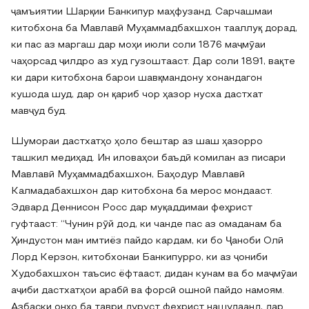
ҷамъиятии Шарқии Банкипур маҳфузанд. Сарчашмаи
китобхона ба Мавлавӣ Муҳаммадбахшхон тааллуқ дорад,
ки пас аз маргаш дар моҳи июли соли 1876 маҷмӯаи
чаҳорсад ҷилдро аз худ гузоштааст. Дар соли 1891, вақте
ки дари китобхона барои шавқмандону хонандагон
кушода шуд, дар он қариб чор ҳазор нусха дастхат
мавҷуд буд.
Шумораи дастхатҳо ҳоло бештар аз шаш ҳазорро
ташкил медиҳад. Ин иловаҳои баъдӣ комилан аз писари
Мавлавӣ Муҳаммадбахшхон, Баҳодур Мавлавӣ
Калмадабахшхон дар китобхона ба мерос мондааст.
Эдвард Деннисон Росс дар муқаддимаи феҳрист
гуфтааст: “Чунин рӯй дод, ки чанде пас аз омаданам ба
Ҳиндустон ман имтиёз пайдо кардам, ки бо Ҷаноби Олӣ
Лорд Керзон, китобхонаи Банкипурро, ки аз ҷониби
Худобахшхон таъсис ёфтааст, дидан кунам ва бо маҷмӯаи
аҷиби дастхатҳои арабӣ ва форсӣ ошноӣ пайдо намоям.
Азбаски онҳо ба таври дуруст феҳрист нашудаанд, дар