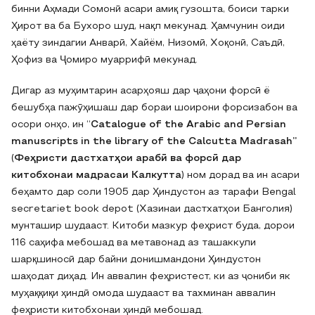
бинни Аҳмади Сомонӣ асари амиқ гузошта, боиси тарки
Ҳирот ва ба Бухоро шуд, нақл мекунад. Ҳамчунин оиди
ҳаёту зиндагии Анварӣ, Хайём, Низомӣ, Хоқонӣ, Саъдӣ,
Ҳофиз ва Ҷомиро муаррифӣ мекунад.
Дигар аз муҳимтарин асарҳояш дар ҷаҳони форсӣ ё
бешубҳа пажӯҳишаш дар бораи шоирони форсизабон ва
осори онҳо, ин “
Catalogue of the Arabic and Persian
manuscripts in the library of the Calcutta Madrasah”
(
Феҳристи дастхатҳои арабӣ ва форсӣ дар
китобхонаи мадрасаи Калкутта
) ном дорад ва ин асари
беҳамто дар соли 1905 дар Ҳиндустон аз тарафи Bengal
secretariet book depot (Хазинаи дастхатҳои Банголия)
мунташир шудааст. Китоби мазкур феҳрист буда, дорои
116 саҳифа мебошад ва метавонад аз ташаккули
шарқшиносӣ дар байни донишмандони Ҳиндустон
шаҳодат диҳад. Ин аввалин феҳристест, ки аз ҷониби як
муҳаққиқи ҳиндӣ омода шудааст ва тахминан аввалин
феҳристи китобхонаи ҳиндӣ мебошад.