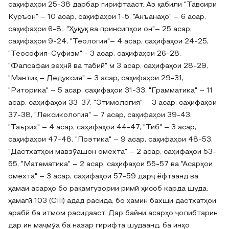
саҳифаҳои 25-38 дарбар гирифтааст. Аз қабили "Тавсири
Куръон" – 10 асар, саҳифаҳои 1-5, "Анъанаҳо" – 6 асар,
саҳифаҳои 6-8,. "Ҳуқуқ ва принсипҳои он"– 25 асар,
саҳифаҳои 9-24, "Теология"– 4 асар, саҳифаҳои 24-25,
"Теософия-Суфизм" - 3 асар, саҳифаҳои 26-28,
"Фалсафаи зеҳнӣ ва табиӣ" м 3 асар, саҳифаҳои 28-29,
"Мантиқ – Дедуксия" – 3 асар, саҳифаҳои 29-31,
"Риторика" – 5 асар, саҳифаҳои 31-33, "Грамматика" – 11
асар, саҳифаҳои 33-37, "Этимология" – 3 асар, саҳифаҳои
37-38, "Лексикология" – 7 асар, саҳифаҳои 39-43,
"Таърих" – 4 асар, саҳифаҳои 44-47, "Тиб" – 3 асар,
саҳифаҳои 47-48, "Поэтика" – 9 асар, саҳифаҳои 48-53,
"Дастхатҳои мавзӯашон омехта" – 2 асар, саҳифаҳои 53-
55, "Математика" – 2 асар, саҳифаҳои 55-57 ва "Асарҳои
омехта" – 3 асар, саҳифаҳои 57-59 дарҷ ёфтаанд ва
ҳамаи асарҳо бо рақамгузории римӣ ҳисоб карда шуда,
ҳамагӣ 103 (CIII) адад расида, бо ҳамин бахши дастхатҳои
арабӣ ба итмом расидааст. Дар байни асарҳо ҷолибтарин
дар ин маҷмӯа ба назар гирифта шудаанд, ба инҳо