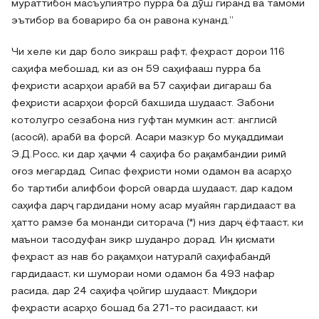
мураттибон масъулиятро пурра ба дӯш гиранд ва тамоми
эътибор ва бовариро ба он равона кунанд.”
Чи хеле ки дар боло зикраш рафт, феҳраст дорои 116
саҳифа мебошад, ки аз он 59 саҳифааш пурра ба
феҳристи асарҳои арабӣ ва 57 саҳифаи дигараш ба
феҳристи асарҳои форсӣ бахшида шудааст. Забони
котолугро сезабона низ гуфтан мумкин аст: англисӣ
(асосӣ), арабӣ ва форсӣ. Асари мазкур бо муқаддимаи
Э.Д.Росс, ки дар ҳаҷми 4 саҳифа бо рақамбандии римӣ
оғоз мегардад. Сипас феҳристи номи одамон ва асарҳо
бо тартиби алифбои форсӣ оварда шудааст, дар кадом
саҳифа дарҷ гардидани ному асар муайян гардидааст ва
ҳатто рамзе ба монанди ситорача (*) низ дарҷ ёфтааст, ки
маънои тасодуфан зикр шуданро дорад. Ин қисмати
феҳраст аз нав бо рақамҳои натуралӣ саҳифабандӣ
гардидааст, ки шумораи номи одамон ба 493 нафар
расида, дар 24 саҳифа ҷойгир шудааст. Миқдори
феҳрасти асарҳо бошад ба 271-то расидааст, ки