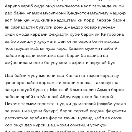
Аврупо қариб оиди онҳо маълумоте нест, гарчанде ки он
дар байни уламои мусулмони Ҳиндустон маълуму машҳур
аст. Ман ҳеҷ мушкилие надоштам, ки лорд Керзон барин
як сарпарасти бузурги донишмандро бовар кунонам,
оиди омода кардани феҳрасти хубе барои ин Китобхона
ва бо хоҳиши ӯ ҳукумати Банголия барои ба ин мақсад
ноил шудан маблағ ҷудо кард. Қадами муҳими навбатӣ
пайдо кардани донишмандон барои ба вазифа ва
омӯзонидани онҳо бо усулҳои феҳристи аврупоӣ буд.
Дар байни мусулмонони дар Калкатта таҳсилкарда ду
ҷавонеро пайдо кардам, ки дорои малака, тахассус ва
завқи зарурӣ буданд: Мавлавӣ Камолиддин Аҳмад барои
забони арабӣ ва Мавлавӣ Абдулмуқтадир ба форсӣ.
Ниҳоят тасмим гирифта шуд, ки ду мавлавӣ (лақаби уламо
ва донишмандони бузург) барои тартиб додани феҳристи
дастхатҳои арабӣ ва форсӣ таъин шуданд, қабл аз оғози
кор онҳо дар курси шашмоҳаи омӯзиши усулҳои