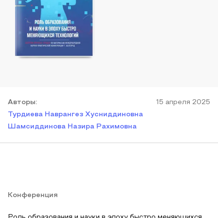
Автор
ы
:
15 апреля 2025
Турдиева Наврангез Хусниддиновна
Шамсиддинова Назира Рахимовна
Конференция
Роль образования и науки в эпоху быстро меняющихся