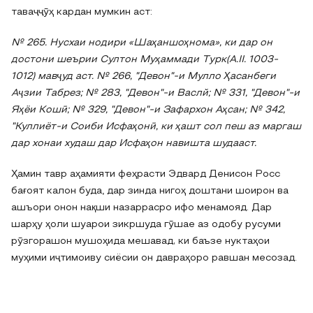
таваҷҷӯҳ кардан мумкин аст:
№ 265. Нусхаи нодири «Шаҳаншоҳнома», ки дар он
достони шеърии Султон Муҳаммади Турк(А.II. 1003-
1012) мавҷуд аст.
№ 266, "Девон"-и Мулло Ҳасанбеги
Аҷзии Табрез; № 283, "Девон"-и Васлй; № 331, "Девон"-и
Яҳёи Кошӣ; № 329, "Девон"-и Зафархон Аҳсан; № 342,
"Куллиёт-и Соиби Исфаҳонӣ, ки ҳашт сол пеш аз маргаш
дар хонаи худаш дар Исфаҳон навишта шудааст.
Ҳамин тавр аҳамияти феҳрасти Эдвард Денисон Росс
бағоят калон буда
,
дар зинда нигоҳ доштани шоирон ва
ашъори онон нақши назаррасро ифо менамояд. Дар
шарҳу ҳоли шуарои зикршуда гӯшае аз одобу русуми
рӯзгорашон мушоҳида мешавад, ки баъзе нуктаҳои
муҳими иҷтимоиву сиёсии он давраҳоро равшан месозад.