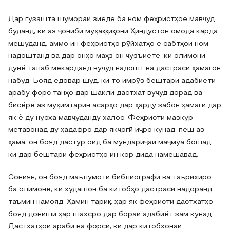
Дар гузашта шумораи зиёде ба ном феҳристҳое мавҷуд
буданд, ки аз ҷониби муҳаққиқони Ҳиндустон омода карда
мешуданд, аммо ин феҳристҳо рӯйхатҳо ё сабтҳои ном
надоштанд ва дар онҳо маҳз он ҷузъиёте, ки олимони
дунё талаб мекарданд вуҷуд надошт ва дастраси ҳамагон
набуд. Бояд ёдовар шуд, ки то имрӯз бештари адабиёти
арабу форс танҳо дар шакли дастхат вуҷуд дорад ва
бисёре аз муҳимтарин асарҳо дар ҳарду забон ҳамагӣ дар
як ё ду нусха мавҷуданду халос. Феҳристи мазкур
метавонад ду ҳадафро дар якҷогӣ иҷро кунад, пеш аз
ҳама, он бояд дастур оид ба мундариҷаи маҷмӯа бошад,
ки дар бештари феҳристҳо ин кор дида намешавад.
Сониян, он бояд маълумоти библиографӣ ва таърихиро
ба олимоне, ки худашон ба китобҳо дастрасӣ надоранд,
таъмин намояд. Ҳамин тариқ, ҳар як феҳристи дастхатҳо
бояд дониши ҳар шахсро дар бораи адабиёт зам кунад.
Дастхатҳои арабӣ ва форсӣ, ки дар китобхонаи