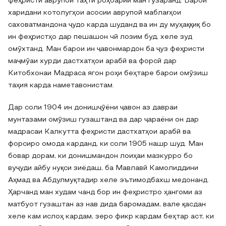
феҳристи аврупоӣ таҳти роҳбарии ман гузаранд. Барои
харидани котолугҳои асосии аврупоӣ маблағҳои
саховатмандона ҷудо карда шуданд ва ин ду муҳаққиқ бо
ин феҳристҳо дар пешашон чӣ лозим буд, хеле зуд
омӯхтанд. Ман барои ин ҷавонмардон ба ҷуз феҳристи
маҷмӯаи хурди дастхатҳои арабӣ ва форсӣ дар
Китобхонаи Мадраса ягон роҳи беҳтаре барои омӯзиш
таҳия карда наметавонистам.
Дар соли 1904 ин донишҷӯёни ҷавон аз давраи
мунтазами омӯзиш гузаштанд ва дар ҷараёни он дар
мадрасаи Калкутта феҳристи дастхатҳои арабӣ ва
форсиро омода карданд, ки соли 1905 нашр шуд. Ман
бовар дорам, ки донишмандон лоиҳаи мазкурро бо
вуҷуди айбу нуқси зиёдаш, ба Мавлавӣ Камолиддини
Аҳмад ва Абдулмуқтадир хеле эътимодбахш медонанд.
Ҳарчанд ман худам чанд бор ин феҳристро ҳангоми аз
матбуот гузаштан аз нав дида баромадам, вале қасдан
хеле кам ислоҳ кардам, зеро фикр кардам беҳтар аст, ки