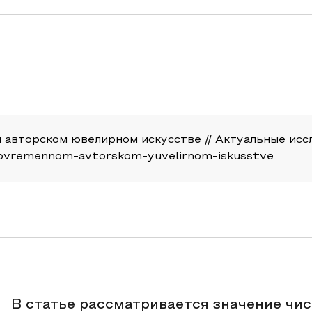
авторском ювелирном искусстве // Актуальные исследо
-v-sovremennom-avtorskom-yuvelirnom-iskusstve
В статье рассматривается значение чи