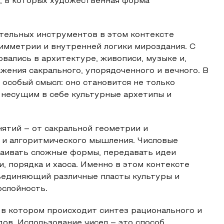
, в которых художественная форма
ительных инструментов в этом контексте
симметрии и внутренней логики мироздания. С
ались в архитектуре, живописи, музыке и,
ажения сакрального, упорядоченного и вечного. В
 особый смысл: оно становится не только
 несущим в себе культурные архетипы и
ятий – от сакральной геометрии и
 и алгоритмического мышления. Числовые
аивать сложные формы, передавать идеи
и, порядка и хаоса. Именно в этом контексте
бъединяющий различные пласты культуры и
слойность.
 в котором происходит синтез рационального и
ов. Использование чисел – это способ