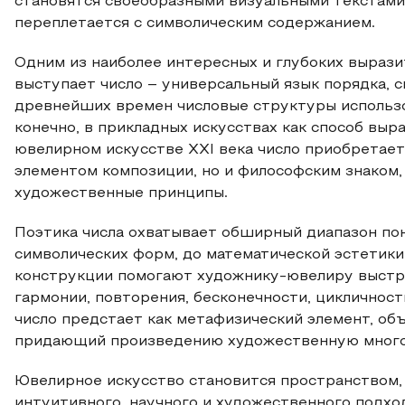
становятся своеобразными визуальными текстами
переплетается с символическим содержанием.
Одним из наиболее интересных и глубоких выраз
выступает число – универсальный язык порядка, 
древнейших времен числовые структуры использов
конечно, в прикладных искусствах как способ выр
ювелирном искусстве XXI века число приобретает
элементом композиции, но и философским знаком,
художественные принципы.
Поэтика числа охватывает обширный диапазон пон
символических форм, до математической эстетики
конструкции помогают художнику-ювелиру выстр
гармонии, повторения, бесконечности, цикличност
число предстает как метафизический элемент, о
придающий произведению художественную много
Ювелирное искусство становится пространством,
интуитивного, научного и художественного подход