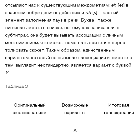
отсылают нас к существующим междометиям:
eh
[eɪ] в
значении побуждения к действию и
uh
[ʌ] – частый
элемент заполнения пауз в речи. Буква I также
лишилась места в списке, потому как написанная в
субтитрах, она будет вызывать ассоциации с личным
местоимением, что может помешать зрителям верно
толковать сюжет. Таким образом, единственным
вариантом, который не вызывает ассоциации и, вместе с
тем, выглядит нестандартно, является вариант с буквой
Y
.
Таблица 3
Оригинальный
Возможные
Итоговая
окказионализм
варианты
транскреация
A