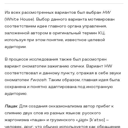
Из всех рассмотренных вариантов был выбран
HW
(White House). Выбор данного варианта мотивирован
соответствием идее главного органа управления,
заложенной автором в оригинальный термин КЦ,
используя при этом понятие, известное целевой
аудитории.
В процессе исследования также был рассмотрен
вариант ономатопеи зажиганию спички. Вариант HW
соответствовал и данному пункту, отражая в себе звуки
ономатопеи
fwoosh
. Таким образом, главная идея была
сохранена и понятно адаптирована под иностранную
аудиторию.
Пацак
. Для создания окказионализма автор прибег к
слиянию двух слов из разных языков: русского
жаргонизма «пацан» и грузинского «კაცი» [k’atso] –
человек, друг; что обычно используется как обращение.