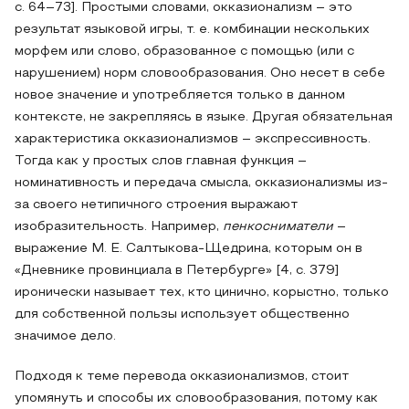
с. 64–73]. Простыми словами, окказионализм – это
результат языковой игры, т. е. комбинации нескольких
морфем или слово, образованное с помощью (или с
нарушением) норм словообразования. Оно несет в себе
новое значение и употребляется только в данном
контексте, не закрепляясь в языке. Другая обязательная
характеристика окказионализмов – экспрессивность.
Тогда как у простых слов главная функция –
номинативность и передача смысла, окказионализмы из-
за своего нетипичного строения выражают
изобразительность. Например,
пенкосниматели
–
выражение М. Е. Салтыкова-Щедрина, которым он в
«Дневнике провинциала в Петербурге» [4, с. 379]
иронически называет тех, кто цинично, корыстно, только
для собственной пользы использует общественно
значимое дело.
Подходя к теме перевода окказионализмов, стоит
упомянуть и способы их словообразования, потому как