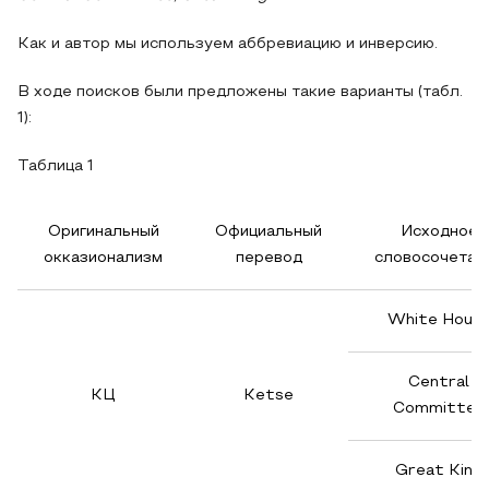
Как и автор мы используем аббревиацию и инверсию.
В ходе поисков были предложены такие варианты (табл.
1):
Таблица 1
Оригинальный
Официальный
Исходное
окказионализм
перевод
словосочетан
White Hous
Central
КЦ
Ketse
Committee
Great King