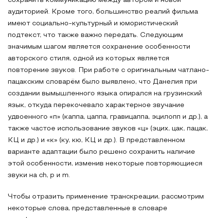
сохранить коммуникацию между автором и новой
аудиторией. Кроме того, большинство реалий фильма
имеют социально-культурный и юмористический
подтекст, что также важно передать. Следующим
значимым шагом является сохранение особенности
авторского стиля, одной из которых является
повторение звуков. При работе с оригинальным чатлано-
пацакским словарём было выявлено, что Данелия при
создании вымышленного языка опирался на грузинский
язык, откуда перекочевало характерное звучание
удвоенного «п» (каппа, цаппа, гравицаппа, эцилопп и др.), а
также частое использование звуков «ц» (эцих, цак, пацак,
КЦ и др.) и «к» (ку, кю, КЦ и др.). В представленном
варианте адаптации было решено сохранить наличие
этой особенности, изменив некоторые повторяющиеся
звуки на ch, p и m.
Чтобы отразить применение транскреации, рассмотрим
некоторые слова, представленные в словаре