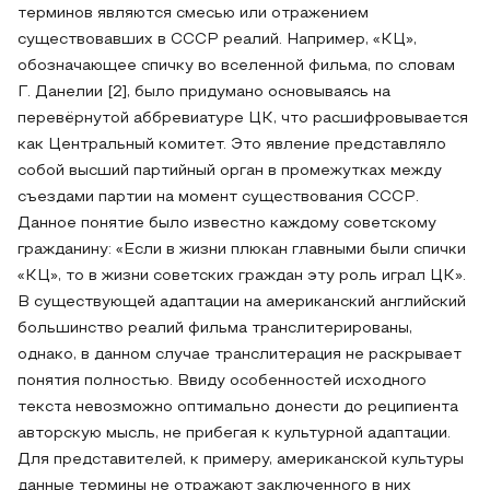
терминов являются смесью или отражением
существовавших в СССР реалий. Например, «КЦ»,
обозначающее спичку во вселенной фильма, по словам
Г. Данелии [2], было придумано основываясь на
перевёрнутой аббревиатуре ЦК, что расшифровывается
как Центральный комитет. Это явление представляло
собой высший партийный орган в промежутках между
съездами партии на момент существования СССР.
Данное понятие было известно каждому советскому
гражданину: «Если в жизни плюкан главными были спички
«КЦ», то в жизни советских граждан эту роль играл ЦК».
В существующей адаптации на американский английский
большинство реалий фильма транслитерированы,
однако, в данном случае транслитерация не раскрывает
понятия полностью. Ввиду особенностей исходного
текста невозможно оптимально донести до реципиента
авторскую мысль, не прибегая к культурной адаптации.
Для представителей, к примеру, американской культуры
данные термины не отражают заключенного в них