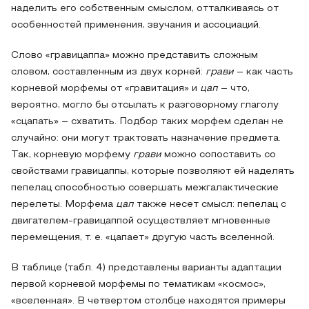
наделить его собственным смыслом, отталкиваясь от
особенностей применения, звучания и ассоциаций.
Слово «гравицаппа» можно представить сложным
словом, составленным из двух корней:
грави
– как часть
корневой морфемы от «гравитация» и
цап
– что,
вероятно, могло бы отсылать к разговорному глаголу
«сцапать» – схватить. Подбор таких морфем сделан не
случайно: они могут трактовать назначение предмета.
Так, корневую морфему
грави
можно сопоставить со
свойствами гравицаппы, которые позволяют ей наделять
пепелац способностью совершать межгалактические
перелеты. Морфема
цап
также несет смысл: пепелац с
двигателем-гравицаппой осуществляет мгновенные
перемещения, т. е. «цапает» другую часть вселенной.
В таблице (табл. 4) представлены варианты адаптации
первой корневой морфемы по тематикам «космос»,
«вселенная». В четвертом столбце находятся примеры