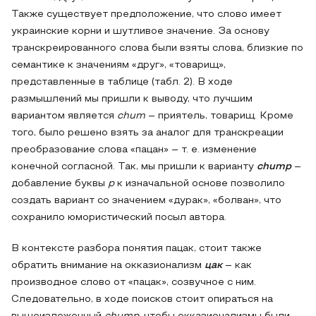
Также существует предположение, что слово имеет
украинские корни и шутливое значение. За основу
транскреированного слова были взяты слова, близкие по
семантике к значениям «друг», «товарищ»,
представленные в таблице (табл. 2). В ходе
размышлений мы пришли к выводу, что лучшим
вариантом является
chum
– приятель, товарищ. Кроме
того, было решено взять за аналог для транскреации
преобразование слова «пацан» – т. е. изменение
конечной согласной. Так, мы пришли к варианту
chump
–
добавление буквы
p
к изначальной основе позволило
создать вариант со значением «дурак», «болван», что
сохранило юмористический посыл автора.
В контексте разбора понятия пацак, стоит также
обратить внимание на окказионализм
цак
– как
производное слово от «пацак», созвучное с ним.
Следовательно, в ходе поисков стоит опираться на