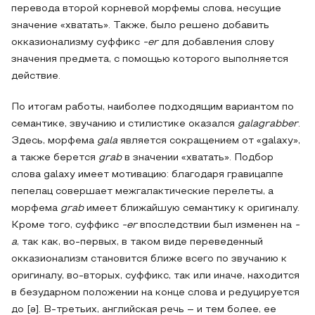
перевода второй корневой морфемы слова, несущие
значение «хватать». Также, было решено добавить
окказионализму суффикс
-er
для добавления слову
значения предмета, с помощью которого выполняется
действие.
По итогам работы, наиболее подходящим вариантом по
семантике, звучанию и стилистике оказался
galagrabber
.
Здесь, морфема
gala
является сокращением от «galaxy»,
а также берется
grab
в значении «хватать». Подбор
слова galaxy имеет мотивацию: благодаря гравицаппе
пепелац совершает межгалактические перелеты, а
морфема
grab
имеет ближайшую семантику к оригиналу.
Кроме того, суффикс
-er
впоследствии был изменен на
-
a
, так как, во-первых, в таком виде переведенный
окказионализм становится ближе всего по звучанию к
оригиналу, во-вторых, суффикс, так или иначе, находится
в безударном положении на конце слова и редуцируется
до [ǝ]. В-третьих, английская речь – и тем более, ее