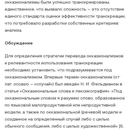
окказионализмы были успешно транскреированы,
единственное, что вызвало сложность – это отсутствие
единого стандарта оценки эффективности транскреации,
что потребовало разработки собственных критериев
анализа.
Обсуждение
Для определения стратегии перевода окказионализмов
и релевантности использования транскреации
необходимо установить, что подразумевается под
окказионализмом. Впервые термин окказионализм (от
лат. occasio – «случай») был введён Н. И. Фельдманом в
статье «Окказиональные слова и лексикография»: «Под
окказиональным словом я разумею слово, образованное
по языковой малопродуктивной или непродуктивной
модели, а также по окказиональной (речевой) модели и
созданное на определенный случай либо с целью
обычного сообщения, либо с целью художественной» [6,