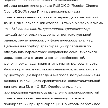
перевода окказионализмов коммерческим
объединением кинопроката RUSCICO (Russian Cinema
Council) 2005 года [1] и предложенным нами
транскреационным вариантом перевода на английский
язык. Для анализа были отобраны такие окказионализмы
как:
КЦ, пацак, цак, Ы, гравицаппа, транклюкатор
,
каждый из которых подвергался контекстуальной
оценке, семантическому и фонетическому анализу.
Дальнейший подбор транскреаций проводился по
следующим параметрам: сохранение семантического
ядра, передача стилистических особенностей,
фонетическая адаптация и культурная релевантность.
Анализ оригинальных окказионализмов, их аналогов в
существующем переводе и аналогов, полученных нами,
основан на принципах сравнительно-сопоставительной
лингвистики [3, с. 40-52]. Особое внимание в
исследовании уделялось выявлению закономерностей
транскреативных решений и анализу потерь и
приобретений при транскреации. По итогам работы все