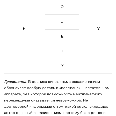
O
U
Ы
Y
E
I
Y
Гравицаппа
. В реалиях кинофильма окказионализм
обозначает особую деталь в «пепелаце» – летательном
аппарате, без которой возможность межпланетного
перемещения оказывается невозможной. Нет
достоверной информации о том, какой смысл вкладывал
автор в данный окказионализм, поэтому было решено