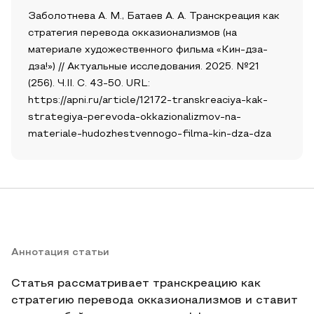
Заболотнева А. М., Батаев А. А. Транскреация как
стратегия перевода окказионализмов (на
материале художественного фильма «Кин-дза-
дза!») // Актуальные исследования. 2025. №21
(256). Ч.II. С. 43-50. URL:
https://apni.ru/article/12172-transkreaciya-kak-
strategiya-perevoda-okkazionalizmov-na-
materiale-hudozhestvennogo-filma-kin-dza-dza
Аннотация статьи
Статья рассматривает транскреацию как
стратегию перевода окказионализмов и ставит