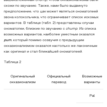
вышеизложенный
chump
, чтобы окказионализмы были
схожи по звучанию. Также, нами было выдвинуто
предположение, что
цак
может являться ономатопеей
звона колокольчика, что ограничивает список искомых
вариантов. В таблице (табл. 2) представлены случаи
ономатопеи, близкие по звучанию с
chump
. Из списка
возможных вариантов, наиболее уместным оказался
pum
, который помимо созвучия с предыдущим
окказионализмом оказался настолько же лаконичным
как оригинал и стал ближайшей ономатопеей.
Таблица 2
Оригинальный
Официальный
Возможные
окказионализм
перевод
варианты
Pal