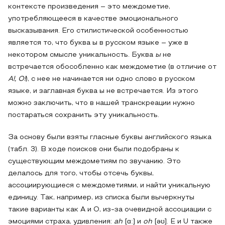
контексте произведения – это междометие,
употребляющееся в качестве эмоционального
высказывания. Его стилистической особенностью
является то, что буква ы в русском языке – уже в
некотором смысле уникальность. Буква
ы
не
встречается обособленно как междометие (в отличие от
А!, О!
), с нее не начинается ни одно слово в русском
языке, и заглавная буква ы не встречается. Из этого
можно заключить, что в нашей транскреации нужно
постараться сохранить эту уникальность.
За основу были взяты гласные буквы английского языка
(табл. 3). В ходе поисков они были подобраны к
существующим междометиям по звучанию. Это
делалось для того, чтобы отсечь буквы,
ассоциирующиеся с междометиями, и найти уникальную
единицу. Так, например, из списка были вычеркнуты
такие варианты как A и O, из-за очевидной ассоциации с
эмоциями страха, удивления:
ah
[ɑː] и
oh
[əʊ]. E и U также