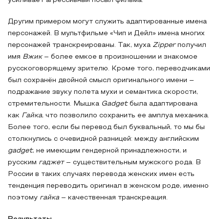
усиливает агрессивный посыл фильма.
Другим примером могут служить адаптированные имена
персонажей. В мультфильме «Чип и Дейл» имена многих
персонажей транскреированы. Так, муха
Zipper
получил
имя
Вжик
– более емкое в произношении и знакомое
русскоговорящему зрителю. Кроме того, переводчиками
был сохранён двойной смысл оригинального имени –
подражание звуку полета мухи и семантика скорости,
стремительности. Мышка
Gadget
была адаптирована
как
Гайка
, что позволило сохранить ее амплуа механика.
Более того, если бы перевод был буквальный, то мы бы
столкнулись с очевидной разницей: между английским
gadget
, не имеющим гендерной принадлежности, и
русским
гаджет
– существительным мужского рода. В
России в таких случаях перевода женских имен есть
тенденция переводить оригинал в женском роде, именно
поэтому
гайка
– качественная транскреация.