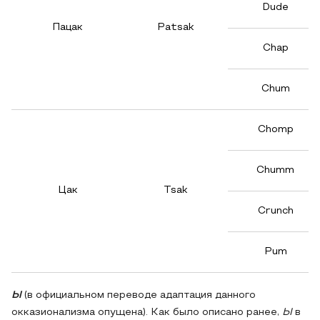
Dude
Пацак
Patsak
Chap
Chum
Chomp
Chumm
Цак
Tsak
Crunch
Pum
Ы
(в официальном переводе адаптация данного
окказионализма опущена). Как было описано ранее,
Ы
в