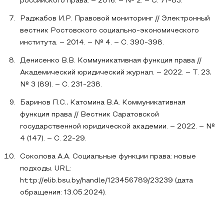
российского права. – 2016. – № 2. – С. 71-83.
Раджабов И.Р. Правовой мониторинг // Электронный
вестник Ростовского социально-экономического
института. – 2014. – № 4. – С. 390-398.
Денисенко В.В. Коммуникативная функция права //
Академический юридический журнал. – 2022. – Т. 23,
№ 3 (89). – С. 231-238.
Баринов П.С., Катомина В.А. Коммуникативная
функция права // Вестник Саратовской
государственной юридической академии. – 2022. – №
4 (147). – С. 22-29.
Соколова А.А. Социальные функции права: новые
подходы. URL:
http://elib.bsu.by/handle/123456789/23239 (дата
обращения: 13.05.2024).