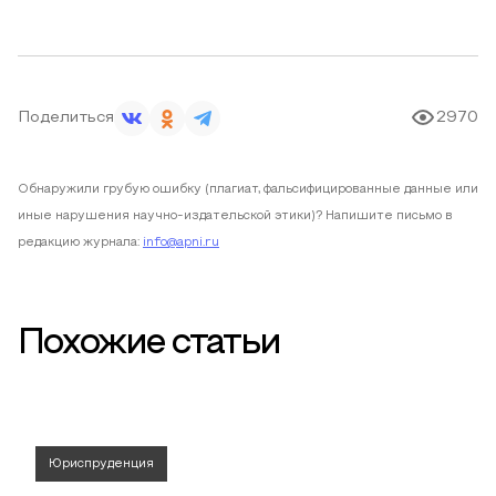
Поделиться
2970
Обнаружили грубую ошибку (плагиат, фальсифицированные данные или
иные нарушения научно-издательской этики)? Напишите письмо в
редакцию журнала:
info@apni.ru
Похожие статьи
Юриспруденция