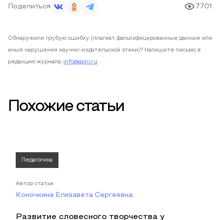
Поделиться
7701
Обнаружили грубую ошибку (плагиат, фальсифицированные данные или
иные нарушения научно-издательской этики)? Напишите письмо в
редакцию журнала:
info@apni.ru
Похожие статьи
Педагогика
Автор статьи
Коночкина Елизавета Сергеевна
Развитие словесного творчества у