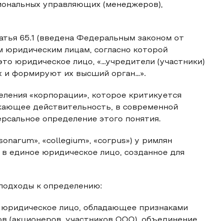
иональных управляющих (менеджеров),
атья 65.1 (введена Федеральным законом от
м юридическим лицам, согласно которой
это юридическое лицо, «…учредители (участники)
их и формируют их высший орган…».
ления «корпорации», которое критикуется
жающее действительность, в современной
сальное определение этого понятия.
onarum», «collegium», «corpus») у римлян
 в единое юридическое лицо, созданное для
подходы к определению:
 юридическое лицо, обладающее признаками
ов (акционеров, участников ООО), объединение