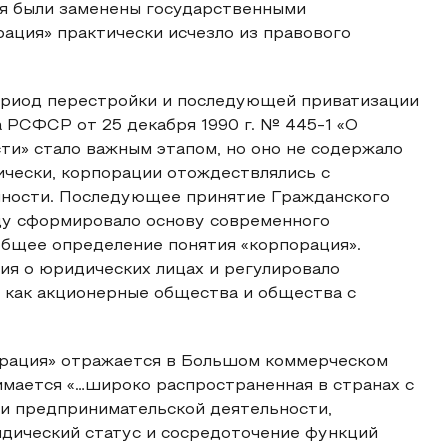
ия были заменены государственными
ация» практически исчезло из правового
ериод перестройки и последующей приватизации
 РСФСР от 25 декабря 1990 г. № 445-1 «О
и» стало важным этапом, но оно не содержало
ически, корпорации отождествлялись с
нности. Последующее принятие Гражданского
оду сформировало основу современного
 общее определение понятия «корпорация».
ия о юридических лицах и регулировало
 как акционерные общества и общества с
орация» отражается в Большом коммерческом
имается «…широко распространенная в странах с
и предпринимательской деятельности,
дический статус и сосредоточение функций