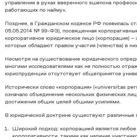
управления в руках вверенного эшелона професс
работающих по найму».
Позднее, в Гражданском кодексе РФ появилась ст
05.05.2014 № 99-ФЗ), посвященная корпоративны
корпоративное юридическое лицо (корпорация) – 
которых обладают правом участия (членства) в н
Несмотря на существование юридического опреде
многими исследователями как не полностью отра
юриспруденции отсутствует общепринятое универ
Исторически слово «корпорация» («universitas pers
означало объединение нескольких физических лиц
достижения общих целей общими усилиями.
В юридической доктрине существуют различные 
Широкий подход: корпорацией является любое
корпоративности, такими как наличие участник