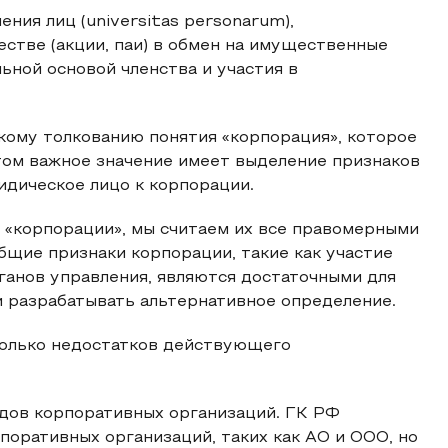
ния лиц (universitas personarum),
стве (акции, паи) в обмен на имущественные
льной основой членства и участия в
кому толкованию понятия «корпорация», которое
том важное значение имеет выделение признаков
идическое лицо к корпорации.
«корпорации», мы считаем их все правомерными
щие признаки корпорации, такие как участие
ганов управления, являются достаточными для
и разрабатывать альтернативное определение.
сколько недостатков действующего
дов корпоративных организаций. ГК РФ
поративных организаций, таких как АО и ООО, но