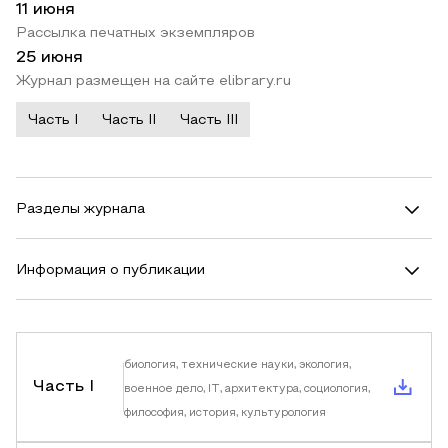
11 июня
Рассылка печатных экземпляров
25 июня
Журнал размещен на сайте elibrary.ru
Часть I
Часть II
Часть III
Разделы журнала
Информация о публикации
биология, технические науки, экология,
Часть I
военное дело, IT, архитектура, социология,
философия, история, культурология