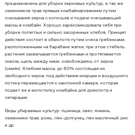
предназначена для уборки зерновых культур, а так же
семенников трав прямым комбайнированием путем
очесывания зерна с колосьев и подачи очесывающей
массы в комбайн. Хорошо зарекомендовала себя при
уборке полеглых и сильно засоренных хлебов. Принцип
действия состоит в обмолоте путем очеса гребенками,
расположенными на барабане жатки, при этом стебель
растения захватывается гребенками и протягивается
сквозь щель между ними, освобождаясь от зерна
(семян). Хлебная масса, до 80% состоящая из
свободного зерна, под действием инерции и воздушного
потока перемещается к наклонной камере, которая
подает ее в молотилку комбайна для домолота и
сепарации.
Виды убираемых культур: пшеница, овес, ячмень,
семенники трав, рожь, лён-долгунец, лён масличный, рис
и др.