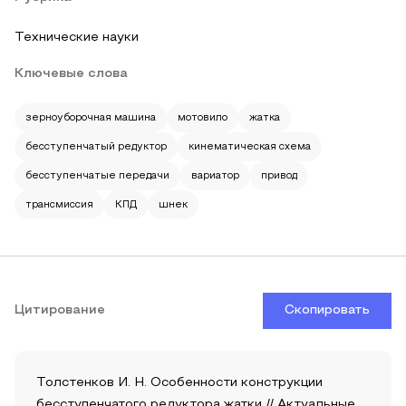
Технические науки
Ключевые слова
зерноуборочная машина
мотовило
жатка
бесступенчатый редуктор
кинематическая схема
бесступенчатые передачи
вариатор
привод
трансмиссия
КПД
шнек
Цитирование
Скопировать
Толстенков И. Н. Особенности конструкции
бесступенчатого редуктора жатки // Актуальные