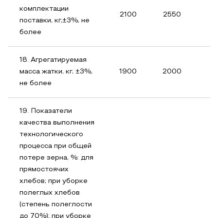
комплектации
2100
2550
поставки, кг,±3%, не
более
18. Агрегатируемая
масса жатки, кг, ±3%,
1900
2000
не более
19. Показатели
качества выполнения
технологического
процесса при общей
потере зерна, %: для
прямостоячих
хлебов; при уборке
полеглых хлебов
(степень полеглости
до 70%); при уборке