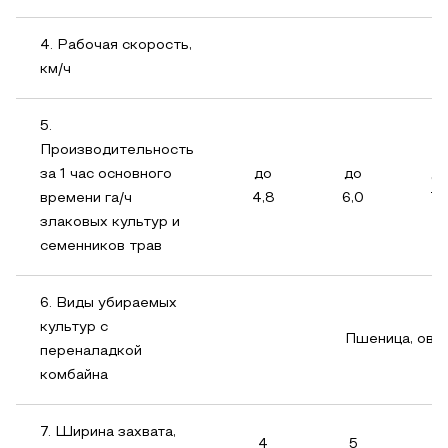
4. Рабочая скорость,
км/ч
5.
Производительность
за 1 час основного
до
до
д
времени га/ч
4,8
6,0
7,
злаковых культур и
семенников трав
6. Виды убираемых
культур с
Пшеница, овёс
переналадкой
комбайна
7. Ширина захвата,
4
5
6