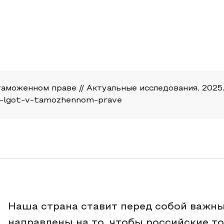
оженном праве // Актуальные исследования. 2025. №22
nie-lgot-v-tamozhennom-prave
Наша страна ставит перед собой важны
направлены на то, чтобы российские т