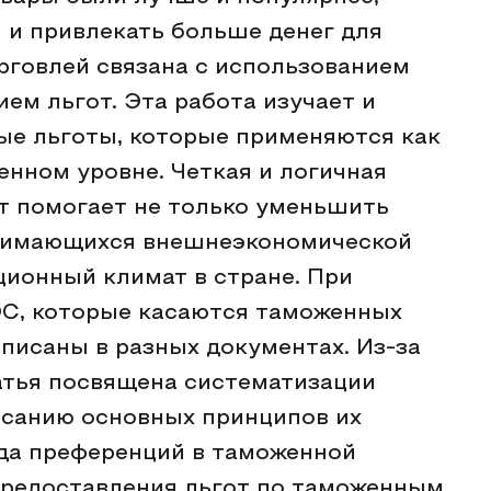
 и привлекать больше денег для
орговлей связана с использованием
ием льгот. Эта работа изучает и
е льготы, которые применяются как
енном уровне. Четкая и логичная
т помогает не только уменьшить
анимающихся внешнеэкономической
ционный климат в стране. При
С, которые касаются таможенных
описаны в разных документах. Из-за
татья посвящена систематизации
санию основных принципов их
ида преференций в таможенной
предоставления льгот по таможенным