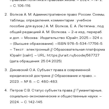
Правовая политика и правовая жизнь. – 2024. – № 2.
– С. 106-116.
Волков А. М. Административное право России. Схемы,
таблицы, определения, комментарии : учебное
пособие для вузов / А. М. Волков, Е. А. Лютягина ; под
общей редакцией А. М. Волкова. – 2-е изд., перераб.
и доп. – Москва : Издательство Юрайт, 2025.– 324 с.
– (Высшее образование). –ISBN 978-5-534-17756-5.
– Текст : электронный // Образовательная платформа
Юрайт [сайт]. – URL: https://urait.ru/bcode/567727
(дата обращения: 25.04.2025).
Дикивский О.А. Субъект права в современной
юридической доктрине // Образование и право. –
2023. – № 8. – С. 480-483.
Петров С.В. Статус субъекта права // Гуманитарные,
социально-экономические и общественные науки. –
2024. – С. 142-145.